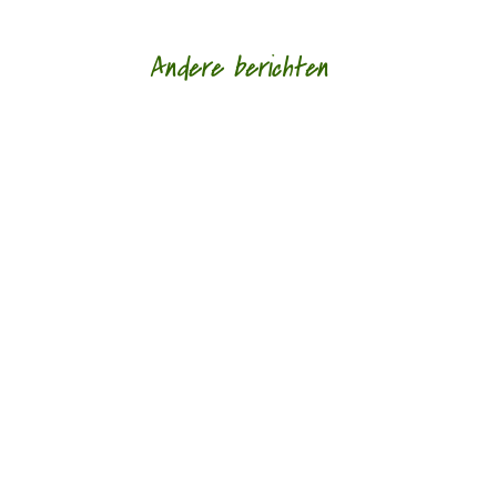
Andere berichten
Hoe een ziek lichaam zich verhoudt tot een zieke
wereld door Eric van Loo - - (*Red. Naar
aanleiding van het overlijden van Lieke
Marsman....