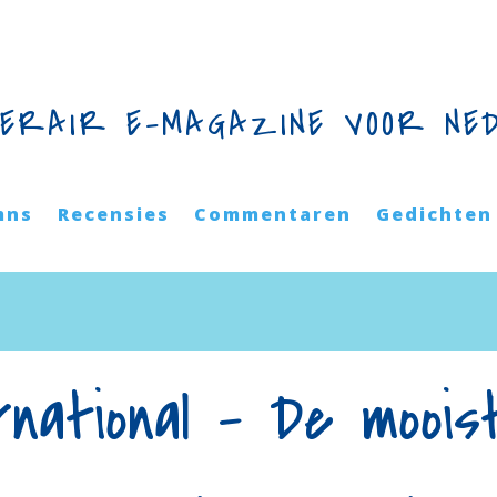
TERAIR E-MAGAZINE VOOR NE
mns
Recensies
Commentaren
Gedichten
rnational – De moois