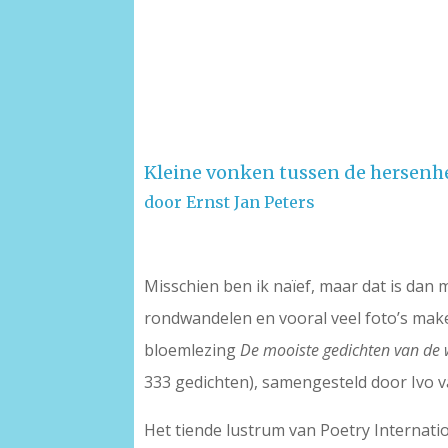
Kleine vonken tussen de hersenh
door Ernst Jan Peters
Misschien ben ik naïef, maar dat is dan m
rondwandelen en vooral veel foto’s maken
bloemlezing
De mooiste gedichten van de 
333 gedichten), samengesteld door Ivo va
Het tiende lustrum van Poetry Internati