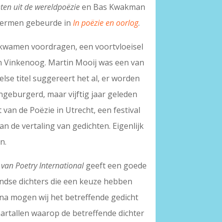
hten uit de wereldpoëzie
en Bas Kwakman
chermen gebeurde in
In poëzie en oorlog
.
rs kwamen voordragen, een voortvloeisel
mon Vinkenoog. Martin Mooij was een van
lse titel suggereert het al, er worden
ingeburgerd, maar vijftig jaar geleden
 van de Poëzie in Utrecht, een festival
n de vertaling van gedichten. Eigenlijk
n.
 van Poetry International
geeft een goede
landse dichters die een keuze hebben
arna mogen wij het betreffende gedicht
jaartallen waarop de betreffende dichter