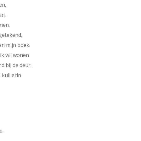
en.
an.
men.
getekend,
an mijn boek.
ik wil wonen
d bij de deur.
kuil erin
d.