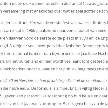
dichten uit en die kwamen terecht in de bundel
Lees! 50 gedic
en verzameling met anekdotes over wat er zoal achter de s
l, een instituut. Eén van de eerste festivals waarin dichte
in Carré’ dat in 1966 plaatsvond naar een initiatief van Si
 en daarvan vond de eerste editie plaats in 1970 en, de Enge
digd. Nu zijn er veel meer poëziefestivals, het fenomeen is 
 International is, meer dan bijvoorbeeld de jaarlijkse Nacht
rs uit het buitenland en hier wordt veel aandacht besteed aa
ijke vakbroeders onder elkaar en het publiek mag meegeniete
eld. 50 dichters kiezen hun favoriete gedicht uit de schatkamers
n die halve eeuw. De formule is simpel. Er zijn vijftig Neder
. Zij geven een persoonlijke toelichting op hun keuze en da
gorde van het jaar van voordragen. Bij elk gedicht staan de 