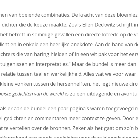
men van boeiende combinaties. De kracht van deze bloemlezin
dichter die de keuze maakte. Zoals Ellen Deckwitz schrijft in
 het betreft in sommige gevallen een directe lofrede op de 
dicht en in enkele een heerlijke anekdote. Aan de hand van
ichters die van haring hielden of in een wit pak voor het ee
uigenissen en interpretaties.” Maar de bundel is meer dan l
 relatie tussen taal en werkelijkheid. Alles wat we voor waa
r kleine vonken tussen de hersenhelften, het legt nieuwe circ
oiste gedichten van de wereld
is zo een uitdagende en avontuu
 als er aan de bundel een paar pagina’s waren toegevoegd m
el gedichten en commentaren meer context te geven. Door 
at te vertellen over de bronnen. Zeker als het gaat om zo’n