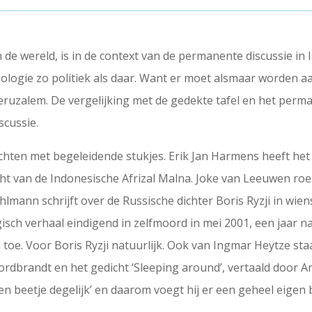
 de wereld, is in de context van de permanente discussie in 
ologie zo politiek als daar. Want er moet alsmaar worden 
ruzalem. De vergelijking met de gedekte tafel en het perma
scussie.
hten met begeleidende stukjes. Erik Jan Harmens heeft het 
icht van de Indonesische Afrizal Malna. Joke van Leeuwen ro
mann schrijft over de Russische dichter Boris Ryzji in wien
agisch verhaal eindigend in zelfmoord in mei 2001, een jaar
toe. Voor Boris Ryzji natuurlijk. Ook van Ingmar Heytze staa
ordbrandt en het gedicht ‘Sleeping around’, vertaald door Ann
n beetje degelijk’ en daarom voegt hij er een geheel eigen 