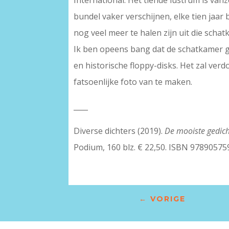
International. Het tiende lustrum is va
bundel vaker verschijnen, elke tien jaar 
nog veel meer te halen zijn uit die schat
Ik ben opeens bang dat de schatkamer 
en historische floppy-disks. Het zal ve
fatsoenlijke foto van te maken.
____
Diverse dichters (2019).
De mooiste gedich
Podium, 160 blz. € 22,50. ISBN 9789057
←
VORIGE