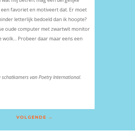
 wat mij betreft mag een dergelijke
t een favoriet en motiveert dat. Er moet
minder letterlijk bedoeld dan ik hoopte?
use oude computer met zwartwit monitor
ele wolk… Probeer daar maar eens een
de schatkamers van Poetry International
.
VOLGENDE
→