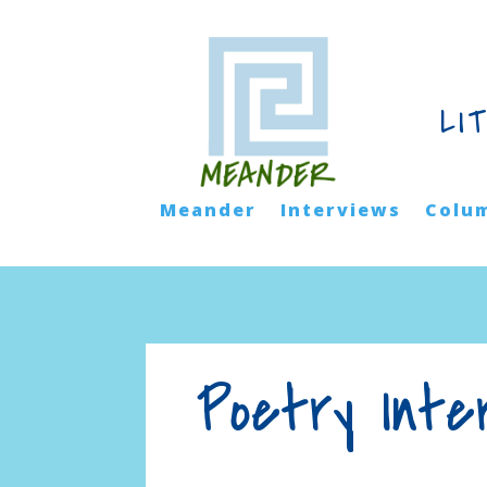
LI
Meander
Interviews
Colu
Poetry Inte