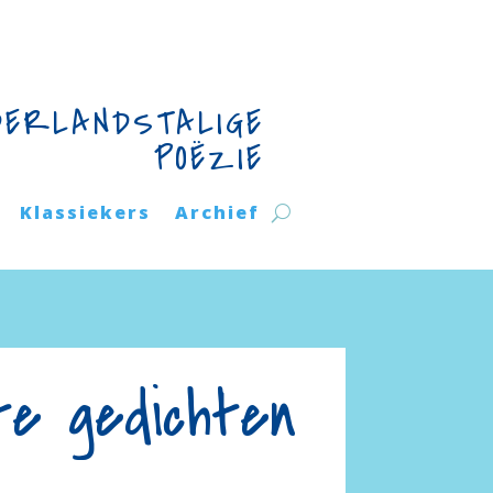
DERLANDSTALIGE
POËZIE
Klassiekers
Archief
te gedichten