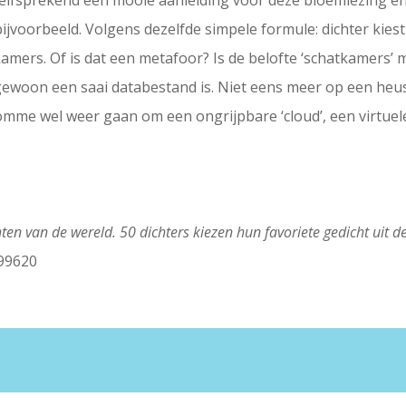
nzelfsprekend een mooie aanleiding voor deze bloemlezing en
bijvoorbeeld. Volgens dezelfde simpele formule: dichter kies
kamers. Of is dat een metafoor? Is de belofte ‘schatkamers’ 
gewoon een saai databestand is. Niet eens meer op een he
rdomme wel weer gaan om een ongrijpbare ‘cloud’, een virtu
ten van de wereld. 50 dichters kiezen hun favoriete gedicht uit 
599620