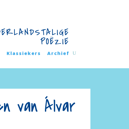
DERLANDSTALIGE
POËZIE
n
Klassiekers
Archief
en van Álvar