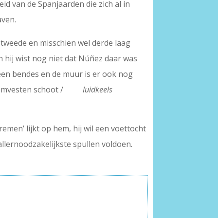
id van de Spanjaarden die zich al in
aven.
 tweede en misschien wel derde laag
 en hij wist nog niet dat Núñez daar was
een bendes en de muur is er ook nog
mde zwemvesten schoot /
luidkeels
remen’ lijkt op hem, hij wil een voettocht
lernoodzakelijkste spullen voldoen.