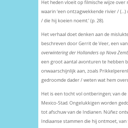
Het heden vloeit op filmische wijze over
waarin ‘een ontzagwekkende rivier / (…) n
/ die hij koeien noemt.’ (p. 28).
Het verhaal doet denken aan de mislukte
beschreven door Gerrit de Veer, een van
overwintering der Hollanders op Nova Zem
een groot aantal avonturen te hebben be
onwaarschijnlijk aan, zoals Prikkelperen
gedroomde dader / weten wat hem overdag 
Het is een tocht vol ontberingen; van d
Mexico-Stad. Ongelukkigen worden gedood
tot afschuw van de Indianen. Núñez ontwik
Indiaanse stammen die hij ontmoet, van v