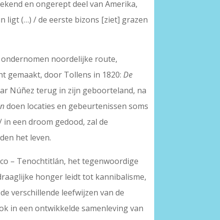
onbekend en ongerept deel van Amerika,
 ligt (…) / de eerste bizons [ziet] grazen
et ondernomen noordelijke route,
ht gemaakt, door Tollens in 1820:
De
lvar Núñez terug in zijn geboorteland, na
en
doen locaties en gebeurtenissen soms
 / in een droom gedood, zal de
den het leven.
ico – Tenochtitlán, het tegenwoordige
aaglijke honger leidt tot kannibalisme,
 de verschillende leefwijzen van de
 ook in een ontwikkelde samenleving van