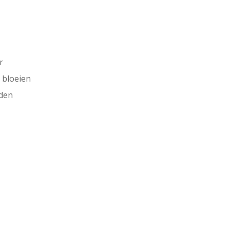
r
 bloeien
iden