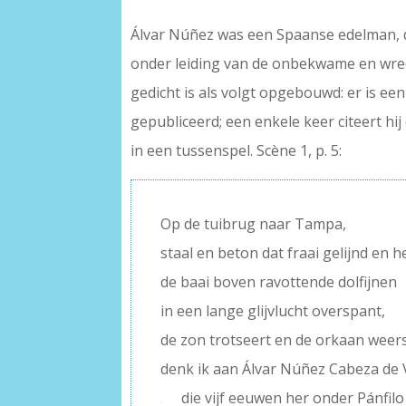
Álvar Núñez was een Spaanse edelman, die
onder leiding van de onbekwame en wred
gedicht is als volgt opgebouwd: er is een
gepubliceerd; een enkele keer citeert hij
in een tussenspel. Scène 1, p. 5:
Op de tuibrug naar Tampa,
staal en beton dat fraai gelijnd en
de baai boven ravottende dolfijnen
in een lange glijvlucht overspant,
de zon trotseert en de orkaan weers
denk ik aan Álvar Núñez Cabeza de 
.
die vijf eeuwen her onder Pánfil