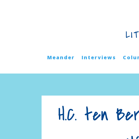
LI
Meander
Interviews
Colu
H.C. ten Be