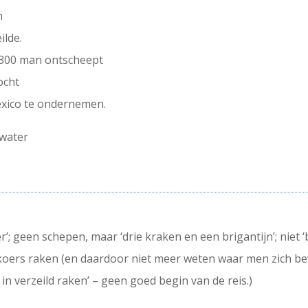
n
ilde.
 300 man ontscheept
ocht
exico te ondernemen.
 water
r’; geen schepen, maar ‘drie kraken en een brigantijn’; niet ‘
koers raken (en daardoor niet meer weten waar men zich bevi
in verzeild raken’ – geen goed begin van de reis.)