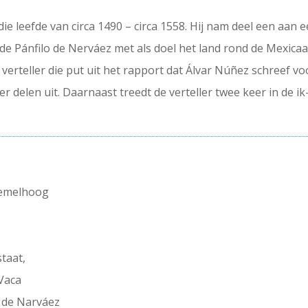
 leefde van circa 1490 – circa 1558. Hij nam deel een aan e
e Pánfilo de Nerváez met als doel het land rond de Mexicaa
 verteller die put uit het rapport dat Álvar Núñez schreef voo
 er delen uit. Daarnaast treedt de verteller twee keer in de 
 hemelhoog
taat,
Vaca
o de Narváez