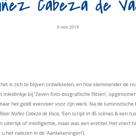
úñez Cabeza de Va
6 nov 2019
het is zich te blijven ontwikkelen, en hoe klemmender de 
t inleidinkje bij ‘Zeven foto-biografische flitsen’, opgenome
aar het geldt evenzeer voor zijn werk. Na de luministische
Álvar Núñez Cabeza de Vaca
, ‘Een script in 45 scènes & een tu
 uiterlijk of intelligentie, maar was een eretitel. Het voert h
u het nalezen in de ‘Aantekeningen’).