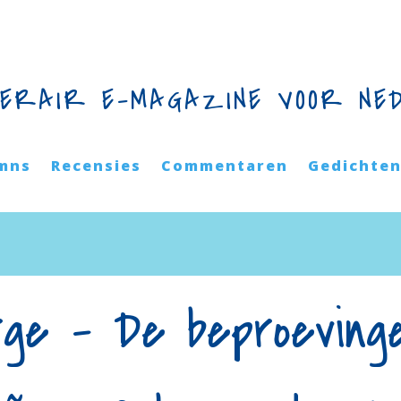
TERAIR E-MAGAZINE VOOR NE
mns
Recensies
Commentaren
Gedichte
rge – De beproeving