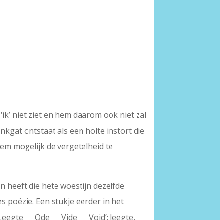
 ‘ik’ niet ziet en hem daarom ook niet zal
zinkgat ontstaat als een holte instort die
hem mogelijk de vergetelheid te
en heeft die hete woestijn dezelfde
s poëzie. Een stukje eerder in het
gd: ‘Leegte Öde Vide Void’: leegte,