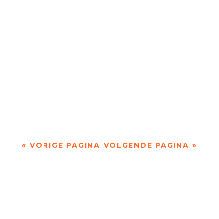
en zijn eigen filosofieën niet schuwt....
In mei 2025 verbleef Boris Wanders met
fotograaf Judith Lechner in Landes. Een groen
gebied aan de Golf van Biskaje, dat ze niet
kenden....
« VORIGE PAGINA
VOLGENDE PAGINA »