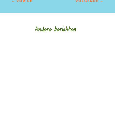
←
VORIGE
VOLGENDE
→
Andere berichten
Morgen, 5 juli, opent een tentoonstelling 'Het
landschap verbeeld en gedicht' onder de titel Het
Maaiveld. Tot en met 30 augustus is deze...
Elbert Gonggrijp: 'Ik beschouw mijzelf als een
natuurdichter die ook een uitstap naar de liefde