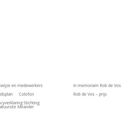
 Radboud Universiteit. Haar poëzie gaat onder andere over engelen, a
wijze en medewerkers
In memoriam Rob de Vos
idsplan
Colofon
Rob de Vos – prijs
acyverklaring Stichting
ratuursite Meander