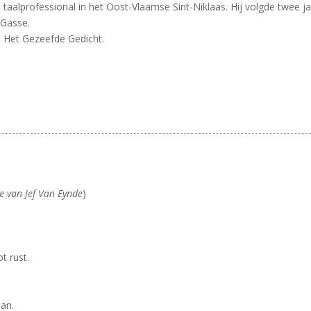
aalprofessional in het Oost-Vlaamse Sint-Niklaas. Hij volgde twee jaa
 Gasse.
n Het Gezeefde Gedicht.
e van Jef Van Eynde
)
t rust.
aan.