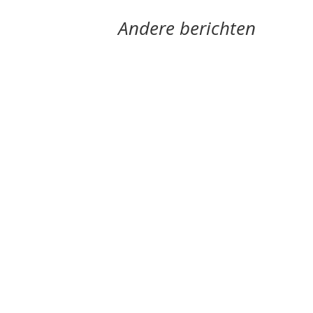
Andere berichten
Nele Bruynooghe speelt een zacht brutaal spel 
Monique Leferink op Reinink was jarenlang we