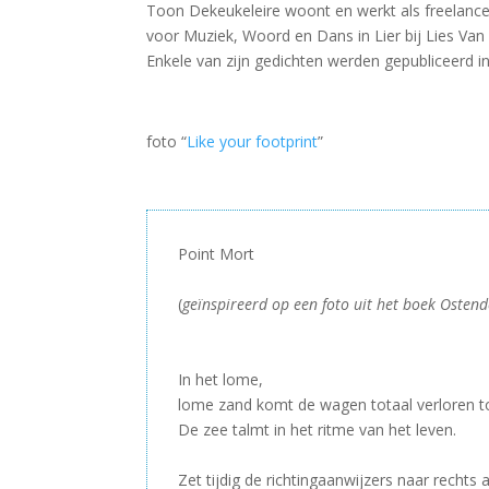
Toon Dekeukeleire woont en werkt als freelance t
voor Muziek, Woord en Dans in Lier bij Lies Van
Enkele van zijn gedichten werden gepubliceerd i
foto “
Like your footprint
”
Point Mort
–
(
geïnspireerd op een foto uit het boek Ostend
–
–
In het lome,
lome zand komt de wagen totaal verloren to
De zee talmt in het ritme van het leven.
–
Zet tijdig de richtingaanwijzers naar rechts 