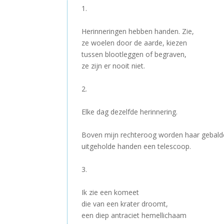
1.
–
Herinneringen hebben handen. Zie,
ze woelen door de aarde, kiezen
tussen blootleggen of begraven,
ze zijn er nooit niet.
–
2.
–
Elke dag dezelfde herinnering.
–
Boven mijn rechteroog worden haar gebald
uitgeholde handen een telescoop.
–
3.
–
Ik zie een komeet
die van een krater droomt,
een diep antraciet hemellichaam