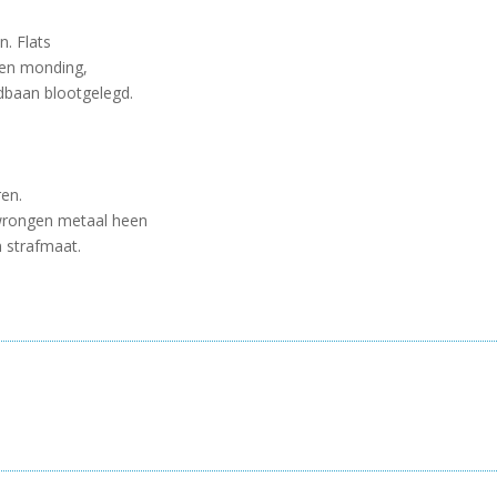
n. Flats
zen monding,
oedbaan blootgelegd.
ren.
wrongen metaal heen
 strafmaat.