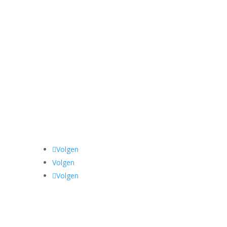
utisme, dode...
Volgen
Volgen
Volgen