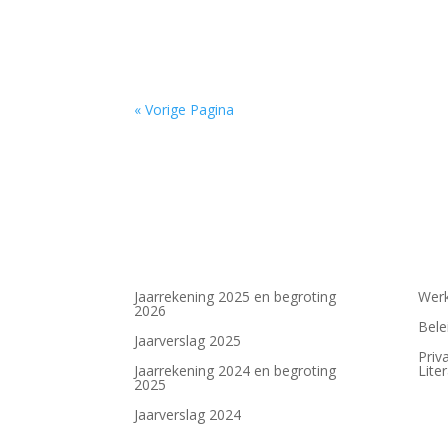
Jet Sterkman (2001) is campusdichter van de
« Vorige Pagina
Jaarrekening 2025 en begroting
Werk
2026
Bele
Jaarverslag 2025
Priv
Jaarrekening 2024 en begroting
Lite
2025
Jaarverslag 2024