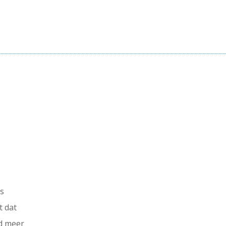
’s
t dat
nd meer