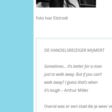
foto Ivar Elstrodt
DE HANDELSREIZIGER MIJMERT
–
Sometimes… it’s better for a man
just to walk away. But if you can’t
walk away? I guess that’s when
it’s tough
– Arthur Miller
–
Overal was er een stad die je weer ve