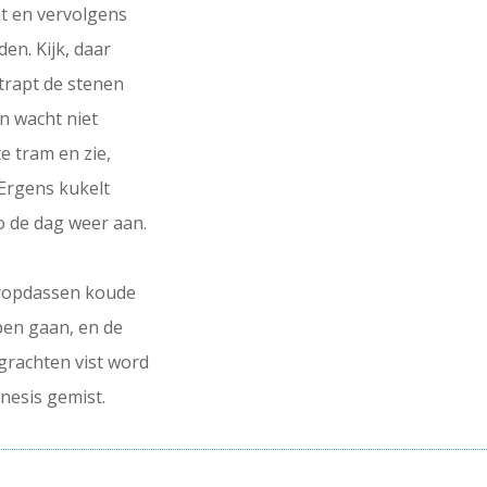
t en vervolgens
den. Kijk, daar
 trapt de stenen
en wacht niet
te tram en zie,
 Ergens kukelt
o de dag weer aan.
tropdassen koude
pen gaan, en de
grachten vist word
nesis gemist.