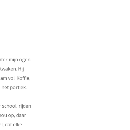
chter mijn ogen
twaken. Hij
am vol. Koffie,
 het portiek.
school, rijden
 nou op, daar
l, dat elke