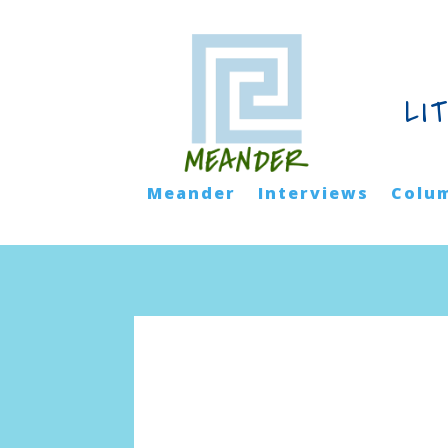
LI
Meander
Interviews
Colu