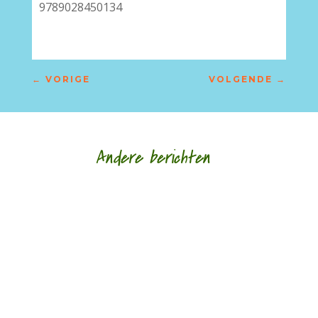
9789028450134
←
VORIGE
VOLGENDE
→
Andere berichten
Hoe een ziek lichaam zich verhoudt tot een zieke
wereld door Eric van Loo - - (*Red. Naar
aanleiding van het overlijden van Lieke