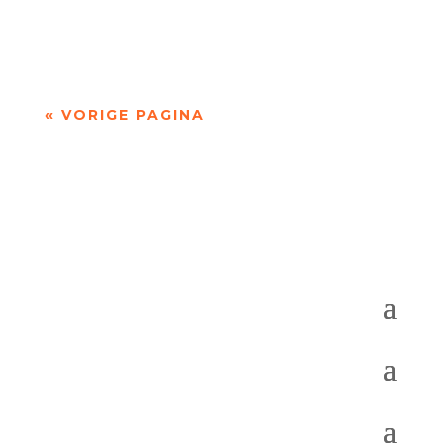
- - Dichten is denken. Of twijfelen aan datgene
wat je altijd gedacht hebt. In die zin is...
« VORIGE PAGINA