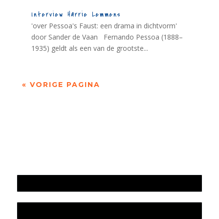
Interview Harrie Lemmens
'over Pessoa's Faust: een drama in dichtvorm'
door Sander de Vaan Fernando Pessoa (1888–
1935) geldt als een van de grootste...
« VORIGE PAGINA
Jaarrekening 2025 en begroting 2026
Jaarverslag 2025