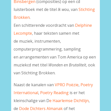
Binsbergen
(composities) op een cd
luisterboek met de titel
Ik wou
, van
Stichting
Brokken
.
Een schitterende voordracht van
Delphine
Lecompte
, haar teksten samen met
de muziek, instrumenten,
computerprogrammering, sampling
en arrangementen van Tom America op een
muziekcd met titel
Wonden en Brutaliteit
, ook
van Stichting Brokken.
Naast de kanalen van
VPRO Poëzie
,
Poetry
International
,
Poetry Reading
is er het
kleinschalige van D
e Haarlemse Dichtlijn
,
de
Dode Dichters Almanak
of het