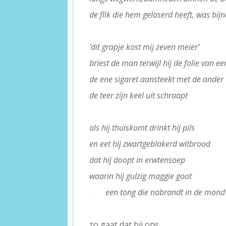
de flik die hem gelaserd heeft, was bi
–
‘dit grapje kost mij zeven meier’
briest de man terwijl hij de folie van e
de ene sigaret aansteekt met de ander
de teer zijn keel uit schraapt
–
als hij thuiskomt drinkt hij pils
en eet hij zwartgeblakerd witbrood
dat hij doopt in erwtensoep
waarin hij gulzig maggie goot
.
een tong die nabrandt in de mond
–
zo gaat dat bij ons