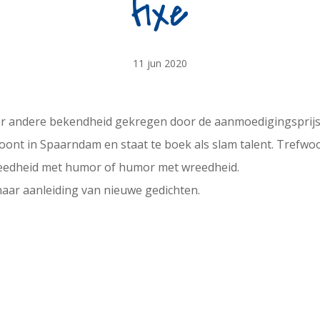
fixe
11 jun 2020
er andere bekendheid gekregen door de aanmoedigingsprijs v
woont in Spaarndam en staat te boek als slam talent. Trefwo
reedheid met humor of humor met wreedheid.
naar aanleiding van nieuwe gedichten.