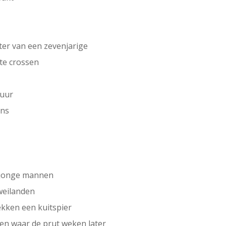
lter van een zevenjarige
te crossen
huur
ons
 jonge mannen
weilanden
rekken een kuitspier
ren waar de prut weken later