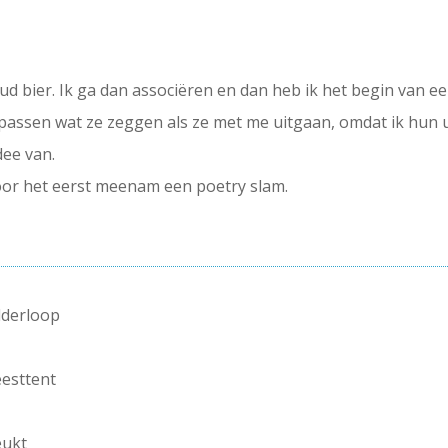
 oud bier. Ik ga dan associëren en dan heb ik het begin van ee
passen wat ze zeggen als ze met me uitgaan, omdat ik hun u
dee van.
oor het eerst meenam een poetry slam.
lderloop
eesttent
eukt