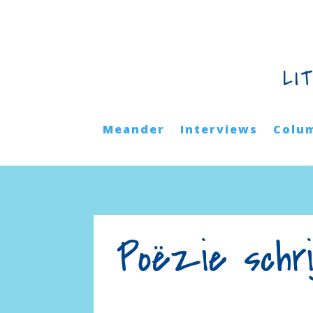
LI
Meander
Interviews
Colu
Poëzie schr