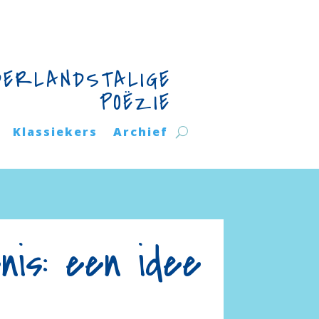
DERLANDSTALIGE
POËZIE
Klassiekers
Archief
is: een idee