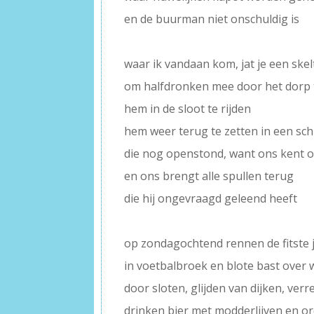
en de buurman niet onschuldig is
–
waar ik vandaan kom, jat je een ske
om halfdronken mee door het dorp 
hem in de sloot te rijden
hem weer terug te zetten in een sc
die nog openstond, want ons kent 
en ons brengt alle spullen terug
die hij ongevraagd geleend heeft
–
op zondagochtend rennen de fitste
in voetbalbroek en blote bast over 
door sloten, glijden van dijken, ver
drinken bier met modderlijven en o