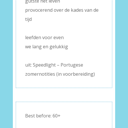
gutste het leven
provocerend over de kades van de
tijd
–
leefden voor even
we lang en gelukkig
–
uit: Speedlight – Portugese
zomernotities (in voorbereiding)
Best before: 60+
–