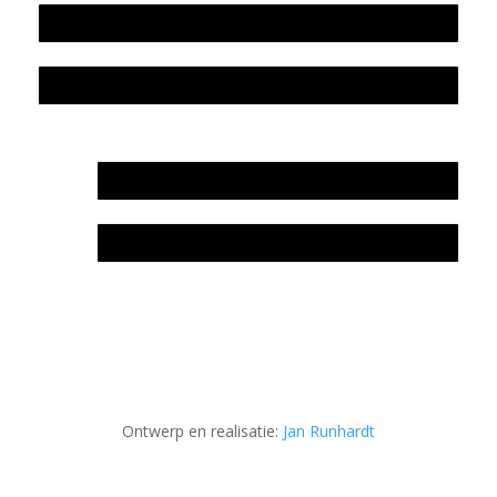
Colofon
Privacyverklaring Stichting Literatuursite Meander
In memoriam Rob de Vos
Rob de Vos – prijs
Ontwerp en realisatie:
Jan Runhardt