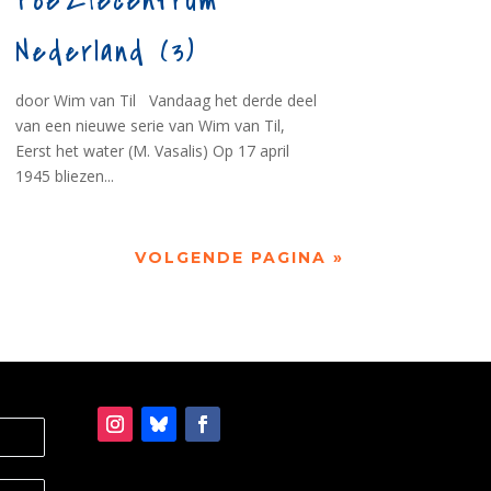
Poëziecentrum
Nederland (3)
door Wim van Til Vandaag het derde deel
van een nieuwe serie van Wim van Til,
Eerst het water (M. Vasalis) Op 17 april
1945 bliezen...
VOLGENDE PAGINA »