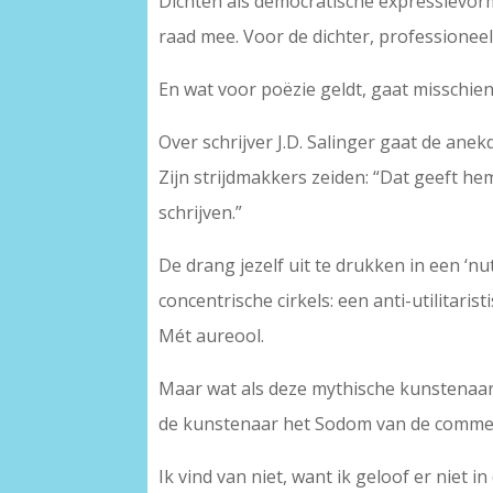
Dichten als democratische expressievorm:
raad mee. Voor de dichter, professioneel 
En wat voor poëzie geldt, gaat misschien
Over schrijver J.D. Salinger gaat de ane
Zijn strijdmakkers zeiden: “Dat geeft he
schrijven.”
De drang jezelf uit te drukken in een ‘nu
concentrische cirkels: een anti-utilitar
Mét aureool.
Maar wat als deze mythische kunstenaar 
de kunstenaar het Sodom van de commer
Ik vind van niet, want ik geloof er niet i