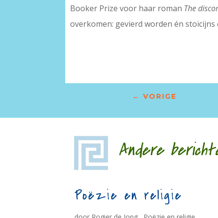
Booker Prize voor haar roman
The disco
overkomen: gevierd worden én stoïcijns 
←
VORIGE
Andere bericht
Poëzie en religie
door Rogier de Jong Poëzie en religie