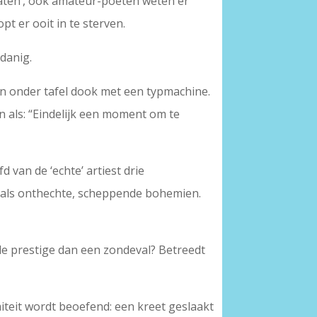
 laten’, ook amateur-poëten weten er
pt er ooit in te sterven.
odanig.
gen onder tafel dook met een typmachine.
n als: “Eindelijk een moment om te
 van de ‘echte’ artiest drie
ar als onthechte, scheppende bohemien.
de prestige dan een zondeval? Betreedt
nimiteit wordt beoefend: een kreet geslaakt