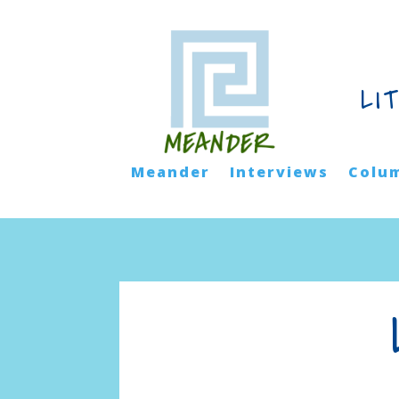
LI
Meander
Interviews
Colu