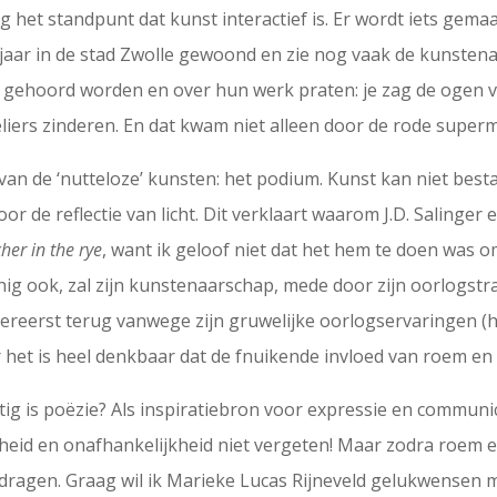
ig het standpunt dat kunst interactief is. Er wordt iets gema
 jaar in de stad Zwolle gewoond en zie nog vaak de kunstena
n gehoord worden en over hun werk praten: je zag de ogen v
liers zinderen. En dat kwam niet alleen door de rode superm
an de ‘nutteloze’ kunsten: het podium. Kunst kan niet besta
or de reflectie van licht. Dit verklaart waarom J.D. Salinger
her in the rye
, want ik geloof niet dat het hem te doen was o
uinig ook, zal zijn kunstenaarschap, mede door zijn oorlogs
llereerst terug vanwege zijn gruwelijke oorlogservaringen (h
 het is heel denkbaar dat de fnuikende invloed van roem en 
ig is poëzie? Als inspiratiebron voor expressie en communi
nheid en onafhankelijkheid niet vergeten! Maar zodra roem 
 dragen. Graag wil ik Marieke Lucas Rijneveld gelukwensen 