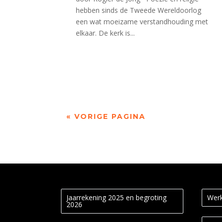
hebben sinds de Tweede Wereldoorlog
een wat moeizame verstandhouding met
elkaar. De kerk is...
« VORIGE PAGINA
Jaarrekening 2025 en begroting
Werk
2026