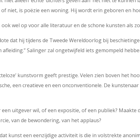
 niet alleen ‘echte’ dichters geven aan ‘het niet te kunnen
of niet, is poëzie een woning. Hij wordt erin geboren en hoo
 ook wel op voor alle literatuur en de schone kunsten als z
kdote dat hij tijdens de Tweede Wereldoorlog bij beschietin
m afleiding.” Salinger zal ongetwijfeld iets gemompeld hebbe
tteloze’ kunstvorm geeft prestige. Velen zien boven het hoofd
istische, een creatieve en een onconventionele. De kunstena
een uitgever wil, of een expositie, of een publiek? Maakte 
cie, van de bewondering, van het applaus?
n dat kunst een eenzijdige activiteit is die in volstrekte ano