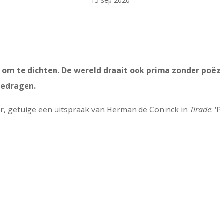
15 sep 2020
 om te dichten. De wereld draait ook prima zonder poëz
gedragen.
er, getuige een uitspraak van Herman de Coninck in
Tirade
: 