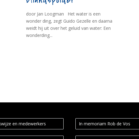
Eilandspolder
door Jan Loogman Het water is een
wonder ding, zegt Guido Gezelle en daarna
weidt hij uit over het geluid van water: Een
wonderding...
wijze en medewerkers
In memoriam Rob de Vos