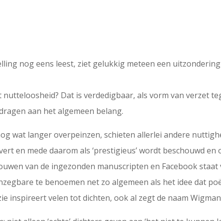
lling nog eens leest, ziet gelukkig meteen een uitzondering 
t nutteloosheid? Dat is verdedigbaar, als vorm van verzet te
ijdragen aan het algemeen belang.
nog wat langer overpeinzen, schieten allerlei andere nuttig
levert en mede daarom als ‘prestigieus’ wordt beschouwd en
ouwen van de ingezonden manuscripten en Facebook staat 
 onzegbare te benoemen net zo algemeen als het idee dat poë
zie inspireert velen tot dichten, ook al zegt de naam Wigman