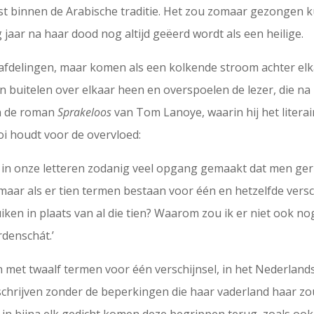
 past binnen de Arabische traditie. Het zou zomaar gezong
 jaar na haar dood nog altijd geëerd wordt als een heilige.
 afdelingen, maar komen als een kolkende stroom achter el
n buitelen over elkaar heen en overspoelen de lezer, die n
an de roman
Sprakeloos
van Tom Lanoye, waarin hij het literair
ooi houdt voor de overvloed:
nia in onze letteren zodanig veel opgang gemaakt dat men ge
 maar als er tien termen bestaan voor één en hetzelfde ver
uiken in plaats van al die tien? Waarom zou ik er niet ook n
rdenschát.’
ijn met twaalf termen voor één verschijnsel, in het Nederl
 te schrijven zonder de beperkingen die haar vaderland haar