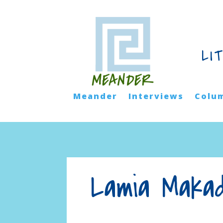
LI
Meander
Interviews
Colu
Lamia Makad