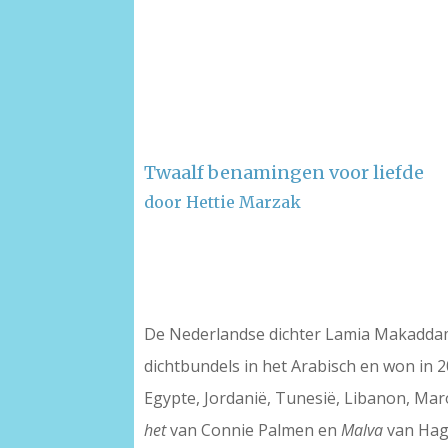
Twaalf benamingen voor liefde
door Hettie Marzak
–
–
De Nederlandse dichter Lamia Makaddam i
dichtbundels in het Arabisch en won in 20
Egypte, Jordanië, Tunesië, Libanon, Maro
het
van Connie Palmen en
Malva
van Hag