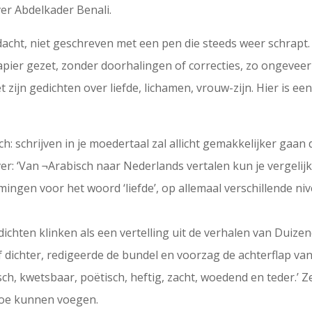
ver Abdelkader Benali.
dacht, niet geschreven met een pen die steeds weer schrapt.
papier gezet, zonder doorhalingen of correcties, zo ongeve
t zijn gedichten over liefde, lichamen, vrouw-zijn. Hier is
h: schrijven in je moedertaal zal allicht gemakkelijker gaan
ver: ‘Van ¬Arabisch naar Nederlands vertalen kun je vergelij
ingen voor het woord ‘liefde’, op allemaal verschillende nive
ichten klinken als een vertelling uit de verhalen van Duize
elf dichter, redigeerde de bundel en voorzag de achterflap v
sch, kwetsbaar, poëtisch, heftig, zacht, woedend en teder.’ 
toe kunnen voegen.