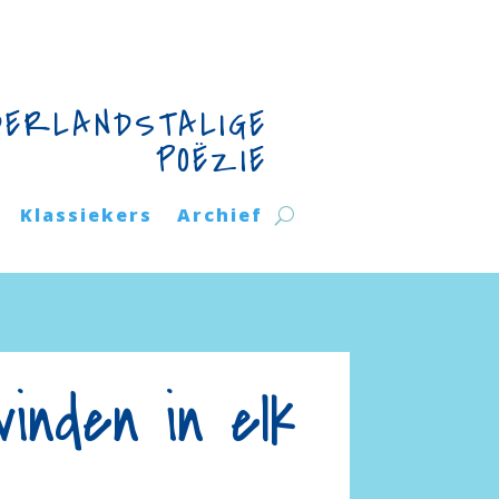
DERLANDSTALIGE
POËZIE
Klassiekers
Archief
inden in elk