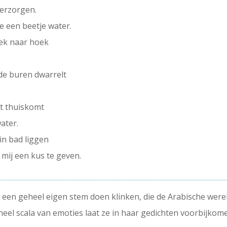
verzorgen.
ze een beetje water.
oek naar hoek
de buren dwarrelt
t thuiskomt
ater.
 in bad liggen
mij een kus te geven.
en geheel eigen stem doen klinken, die de Arabische werel
el scala van emoties laat ze in haar gedichten voorbijkomen: