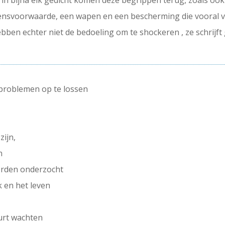
: in bijna elk gedicht komen deze begrippen terug, zoals ook
evensvoorwaarde, een wapen en een bescherming die vooral 
bben echter niet de bedoeling om te shockeren , ze schrijft
problemen op te lossen
zijn,
n
orden onderzocht
 en het leven
urt wachten