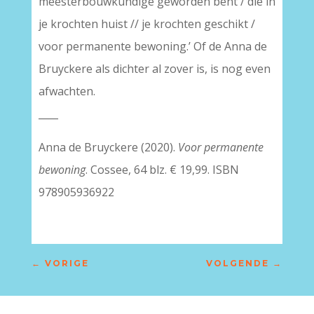
meesterbouwkundige geworden bent / die in
je krochten huist // je krochten geschikt /
voor permanente bewoning.’ Of de Anna de
Bruyckere als dichter al zover is, is nog even
afwachten.
____
Anna de Bruyckere (2020).
Voor permanente
bewoning
. Cossee, 64 blz. € 19,99. ISBN
978905936922
←
VORIGE
VOLGENDE
→