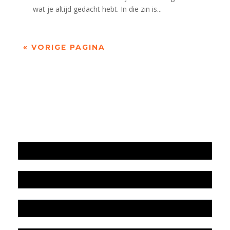
wat je altijd gedacht hebt. In die zin is...
« VORIGE PAGINA
Jaarrekening 2025 en begroting 2026
Jaarverslag 2025
Jaarrekening 2024 en begroting 2025