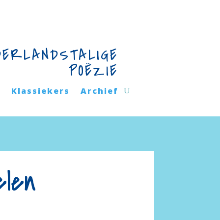
DERLANDSTALIGE
POËZIE
n
Klassiekers
Archief
elen