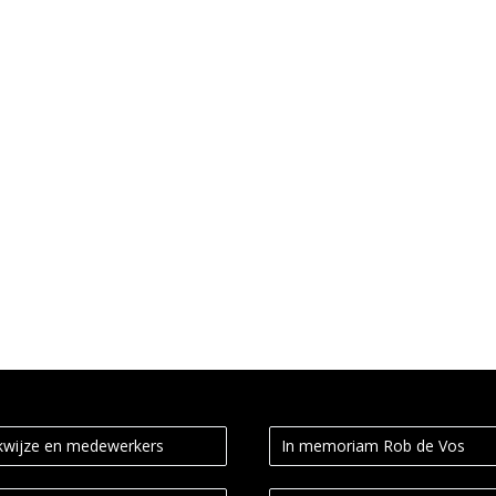
dheidsraad met een nieuw advies over alcoholgebruik. Zelfs één gla
wijze en medewerkers
In memoriam Rob de Vos