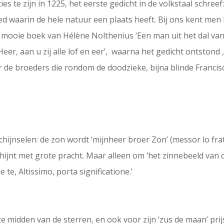
s te zijn in 1225, het eerste gedicht in de volkstaal schreef: 
ed waarin de hele natuur een plaats heeft. Bij ons kent men h
het mooie boek van Hélène Nolthenius ‘Een man uit het dal van
Heer, aan u zij alle lof en eer’, waarna het gedicht ontstond
 de broeders die rondom de doodzieke, bijna blinde Francis
chijnselen: de zon wordt ‘mijnheer broer Zon’ (messor lo fratr
chijnt met grote pracht. Maar alleen om ‘het zinnebeeld van de
te, Altissimo, porta significatione.’
te midden van de sterren, en ook voor zijn ‘zus de maan’ prij