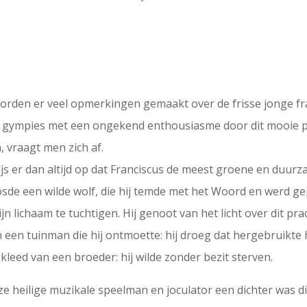
 worden er veel opmerkingen gemaakt over de frisse jonge fr
op gympies met een ongekend enthousiasme door dit mooie pl
 vraagt men zich af.
js er dan altijd op dat Franciscus de meest groene en duurzam
koosde een wilde wolf, die hij temde met het Woord en werd 
jn lichaam te tuchtigen. Hij genoot van het licht over dit pra
n een tuinman die hij ontmoette: hij droeg dat hergebruikte ha
leed van een broeder: hij wilde zonder bezit sterven.
eze heilige muzikale speelman en joculator een dichter was die