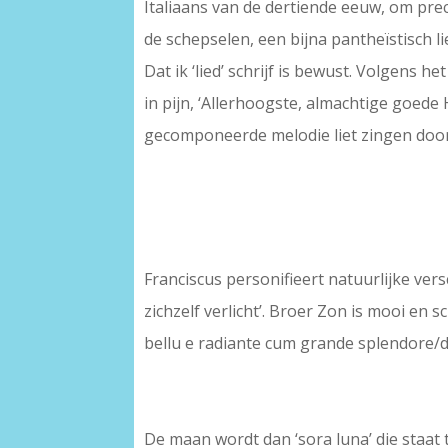
Italiaans van de dertiende eeuw, om precie
de schepselen, een bijna pantheïstisch li
Dat ik ‘lied’ schrijf is bewust. Volgens 
in pijn, ‘Allerhoogste, almachtige goede 
gecomponeerde melodie liet zingen door
Franciscus personifieert natuurlijke vers
zichzelf verlicht’. Broer Zon is mooi en s
bellu e radiante cum grande splendore/de 
De maan wordt dan ‘sora luna’ die staat 