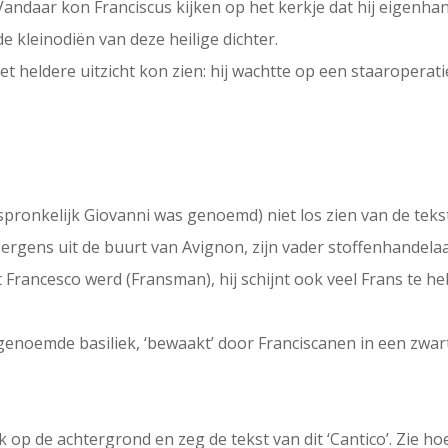
. Vandaar kon Franciscus kijken op het kerkje dat hij eigenh
 kleinodiën van deze heilige dichter.
t heldere uitzicht kon zien: hij wachtte op een staaroperati
orspronkelijk Giovanni was genoemd) niet los zien van de tek
rgens uit de buurt van Avignon, zijn vader stoffenhandelaar 
t Francesco werd (Fransman), hij schijnt ook veel Frans te 
genoemde basiliek, ‘bewaakt’ door Franciscanen in een zwart
ek op de achtergrond en zeg de tekst van dit ‘Cantico’. Zie h