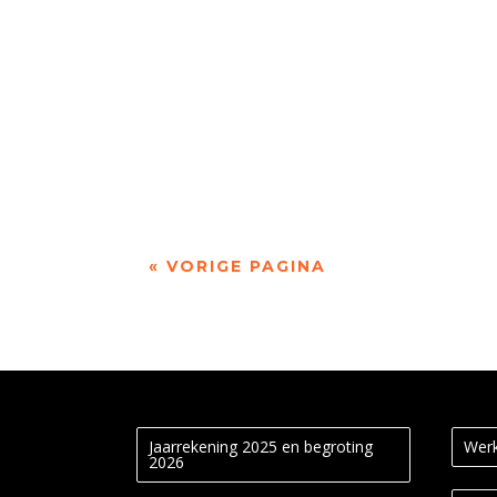
door Jan Loogman Kort geleden kwam de Gezon
« VORIGE PAGINA
Jaarrekening 2025 en begroting
Werk
2026