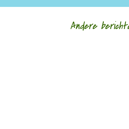
Andere bericht
door Hans Franse Een van mijn oudste vriendi
door Rogier de Jong Toen ik nog in Zwolle woo