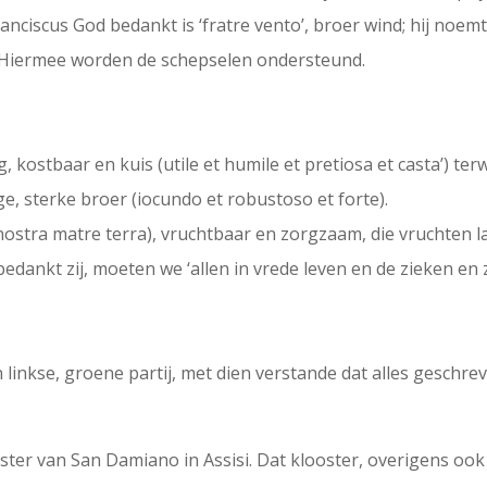
anciscus God bedankt is ‘fratre vento’, broer wind; hij noem
. Hiermee worden de schepselen ondersteund.
g, kostbaar en kuis (utile et humile et pretiosa et casta’) terw
ige, sterke broer (iocundo et robustoso et forte).
 nostra matre terra), vruchtbaar en zorgzaam, die vruchten 
edankt zij, moeten we ‘allen in vrede leven en de zieken en
linkse, groene partij, met dien verstande dat alles geschrev
ooster van San Damiano in Assisi. Dat klooster, overigens oo