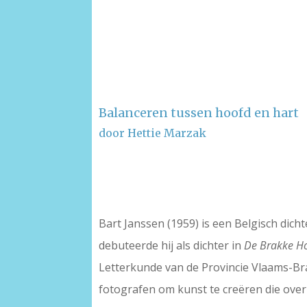
Balanceren tussen hoofd en hart
door Hettie Marzak
–
–
Bart Janssen (1959) is een Belgisch dic
debuteerde hij als dichter in
De Brakke H
Letterkunde van de Provincie Vlaams-B
fotografen om kunst te creëren die ove