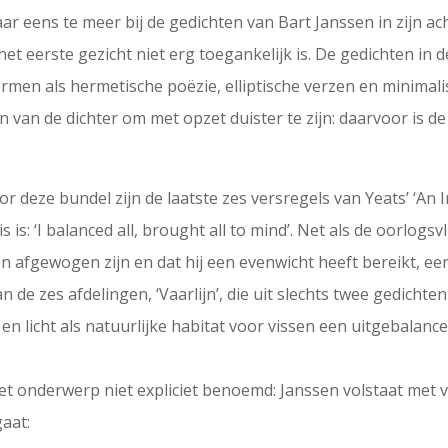
maar eens te meer bij de gedichten van Bart Janssen in zijn a
 het eerste gezicht niet erg toegankelijk is. De gedichten in
men als hermetische poëzie, elliptische verzen en minimal
n van de dichter om met opzet duister te zijn: daarvoor is de 
 deze bundel zijn de laatste zes versregels van Yeats’ ‘An I
 is: ‘I balanced all, brought all to mind’. Net als de oorlogs
 afgewogen zijn en dat hij een evenwicht heeft bereikt, een
van de zes afdelingen, ‘Vaarlijn’, die uit slechts twee gedichte
en licht als natuurlijke habitat voor vissen een uitgebalan
et onderwerp niet expliciet benoemd: Janssen volstaat met v
gaat: