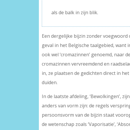
–
als de balk in zijn blik.
Een dergelijke bijzin zonder voegwoord o
geval in het Belgische taalgebied, want i
ook wel ‘cromazinnen’ genoemd, naar de 
cromazinnen vervreemdend en raadselach
in, ze plaatsen de gedichten direct in h
duiden.
In de laatste afdeling, ‘Bewolkingen’, zij
anders van vorm zijn: de regels versprin
persoonsvorm van de bijzin staat voorop
de wetenschap zoals ‘Vaporisatie’, ‘Absor