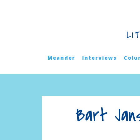
LI
Meander
Interviews
Colu
Bart Jan