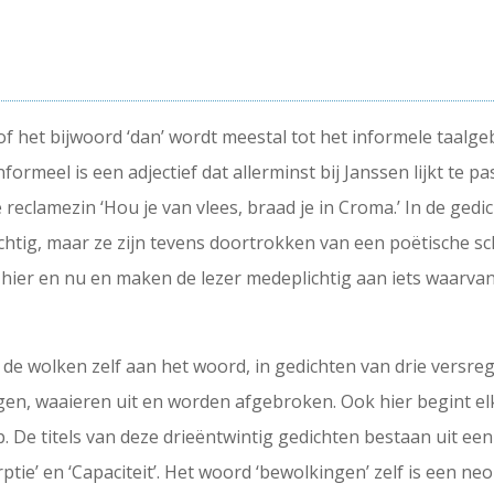
f het bijwoord ‘dan’ wordt meestal tot het informele taalgeb
nformeel is een adjectief dat allerminst bij Janssen lijkt te 
reclamezin ‘Hou je van vlees, braad je in Croma.’ In de ged
tig, maar ze zijn tevens doortrokken van een poëtische sch
et hier en nu en maken de lezer medeplichtig aan iets waarva
n de wolken zelf aan het woord, in gedichten van drie versrege
gen, waaieren uit en worden afgebroken. Ook hier begint elk
. De titels van deze drieëntwintig gedichten bestaan uit ee
ptie’ en ‘Capaciteit’. Het woord ‘bewolkingen’ zelf is een ne