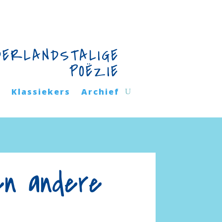
DERLANDSTALIGE
POËZIE
n
Klassiekers
Archief
en andere