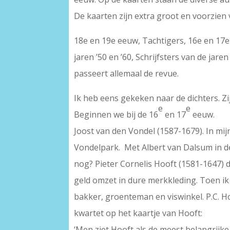
De kaarten zijn extra groot en voorzien 
18e en 19e eeuw, Tachtigers, 16e en 17e 
jaren ’50 en ’60, Schrijfsters van de jaren 
passeert allemaal de revue.
Ik heb eens gekeken naar de dichters. Zij
e
e
Beginnen we bij de 16
en 17
eeuw.
Joost van den Vondel (1587-1679). In mij
Vondelpark. Met Albert van Dalsum in de
nog? Pieter Cornelis Hooft (1581-1647) d
geld omzet in dure merkkleding. Toen ik
bakker, groenteman en viswinkel. P.C. Hoo
kwartet op het kaartje van Hooft:
‘Men ziet Hooft als de meest belangrijke