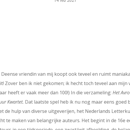
14 feb 2021
Deense vriendin van mij koopt ook teveel en ruimt maniakaal
t! Zover ben ik niet gekomen; ik hecht toch teveel aan mijn
aar heeft er vaak meer dan 100!) In die verzameling:
Het Avro
uur Kwartet.
Dat laatste spel heb ik nu nog maar eens goed b
et de hulp van diverse uitgeverijen, het Nederlands Letter
cht te maken van belangrijke auteurs. Het begint in de 16e e
eurs in een tijdsperiode, een zwart/wit afbeelding, de bela