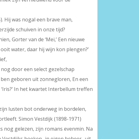
). Hij was nogal een brave man,
zijde schuiven in onze tijd?
en, Gorter van de ‘Mei,’ Een nieuwe
ooit water, daar hij wijn kon plengen?’
ef,
hem nog door een select gezelschap
Ik ben geboren uit zonnegloren, En een
Iris?’ In het kwartet Interbellum treffen
 zijn lusten bot onderweg in bordelen,
rtleeft. Simon Vestdijk (1898-1971)
jks nog gelezen, zijn romans evenmin. Na
 Vestdijks boeken -in eigen beheer- uit