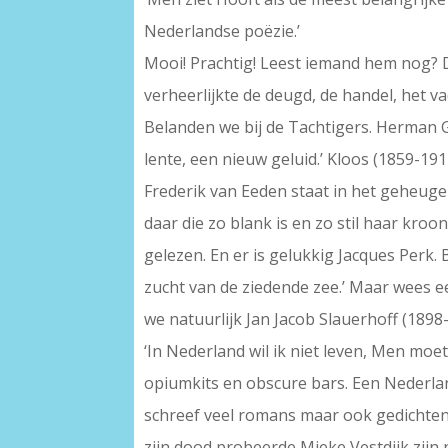
Nederlandse poëzie.’
Mooi! Prachtig! Leest iemand hem nog? D
verheerlijkte de deugd, de handel, het 
Belanden we bij de Tachtigers. Herman 
lente, een nieuw geluid.’ Kloos (1859-191
Frederik van Eeden staat in het geheugen
daar die zo blank is en zo stil haar kroo
gelezen. En er is gelukkig Jacques Perk.
zucht van de ziedende zee.’ Maar wees eer
we natuurlijk Jan Jacob Slauerhoff (189
‘In Nederland wil ik niet leven, Men moet
opiumkits en obscure bars. Een Nederlan
schreef veel romans maar ook gedichten,
zijn dood probeerde Mieke Vestdijk zijn