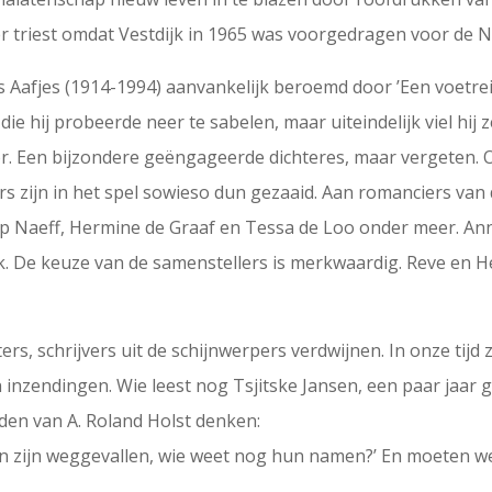
r triest omdat Vestdijk in 1965 was voorgedragen voor de No
s Aafjes (1914-1994) aanvankelijk beroemd door ’Een voetre
ie hij probeerde neer te sabelen, maar uiteindelijk viel hij ze
or. Een bijzondere geëngageerde dichteres, maar vergeten.
ers zijn in het spel sowieso dun gezaaid. Aan romanciers va
 Naeff, Hermine de Graaf en Tessa de Loo onder meer. Anna
rlijk. De keuze van de samenstellers is merkwaardig. Reve en
ers, schrijvers uit de schijnwerpers verdwijnen. In onze tijd 
nzendingen. Wie leest nog Tsjitske Jansen, een paar jaar g
en van A. Roland Holst denken:
en zijn weggevallen, wie weet nog hun namen?’ En moeten we