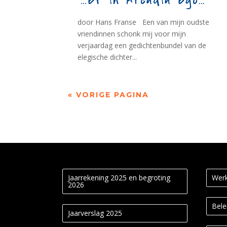
‘…et in Arcadia ego…’
door Hans Franse Een van mijn oudste
vriendinnen schonk mij voor mijn
verjaardag een gedichtenbundel van de
elegische dichter...
« VORIGE PAGINA
Jaarrekening 2025 en begroting
Werk
2026
Bele
Jaarverslag 2025