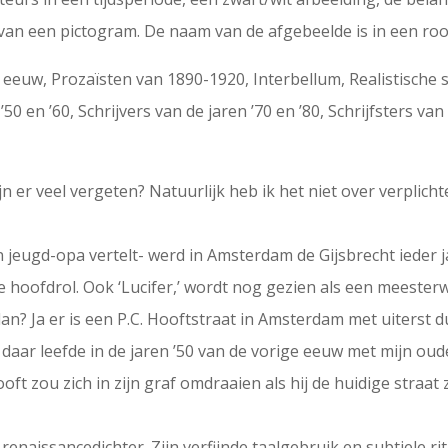
van een pictogram. De naam van de afgebeelde is in een rood
eeuw, Prozaïsten van 1890-1920, Interbellum, Realistische sc
’50 en ’60, Schrijvers van de jaren ’70 en ’80, Schrijfsters van 
n er veel vergeten? Natuurlijk heb ik het niet over verplichte
n jeugd-opa vertelt- werd in Amsterdam de Gijsbrecht ieder ja
 hoofdrol. Ook ‘Lucifer,’ wordt nog gezien als een meesterw
an? Ja er is een P.C. Hooftstraat in Amsterdam met uiterst d
 daar leefde in de jaren ’50 van de vorige eeuw met mijn ou
ft zou zich in zijn graf omdraaien als hij de huidige straat 
 renaissancedichter. Zijn verfijnde taalgebruik en subtiele r