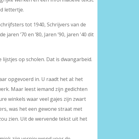
 lettertje.
hrijfsters tot 1940, Schrijvers van de
de jaren ’70 en ’80, Jaren ’90, jaren ’40 dit
 lijstjes op scholen. Dat is dwangarbeid.
ar opgevoerd in. U raadt het al: het
erk. Maar leest iemand zijn gedichten
ure winkels waar veel gajes zijn zwart
ders, was het een gewone straat met
zou zien. Uit de wervende tekst uit het
itmiek zijn vernieuwend voor de