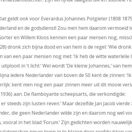
at geldt ook voor Everardus Johannes Potgieter (1808 1875
vaderland en de godsdienst! Zou men hem daarom vermoeid ter
Gorter en Willem Kloos kennen een paar mensen nog, misschi
28) dronk zich bijna dood en van hem is de regel: ‘Wie dronk 
 van een paar mensen nog met: ‘Ik heb de witte waterlelie li
n uitplooit in ’t licht.’ Wel wordt ‘De kleine Johannes,’ van 
 Bijna iedere Nederlander van boven de 50 kent de zinnen: ‘
lijk: kent men nog een paar zinnen meer uit dit mooie vers ‘
8-1936) aan. De flamboyante scheepsarts, die verkondigde:
 er steeds zijn lusten reven.’ Maar dezelfde Jan Jacob vierde
der, die geen Nederlander wilde zijn en daarom nog wel voo
 vooral in het blad ‘Forum.’ Zijn gedichten worden nauweli
 nalatenschap nieuw leven in te blazen door roofdrukken van