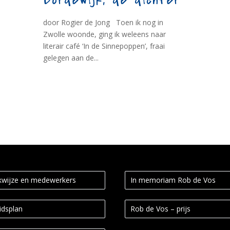
Bordewijk, de dichter
door Rogier de Jong Toen ik nog in
Zwolle woonde, ging ik weleens naar
literair café ‘In de Sinnepoppen’, fraai
gelegen aan de...
wijze en medewerkers
In memoriam Rob de Vos
idsplan
Rob de Vos – prijs