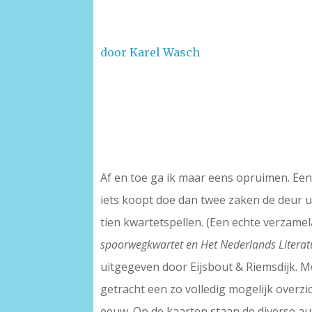
door Karel Wasch
–
Af en toe ga ik maar eens opruimen. Een 
iets koopt doe dan twee zaken de deur ui
tien kwartetspellen. (Een echte verzamel
spoorwegkwartet en Het Nederlands Literat
uitgegeven door Eijsbout & Riemsdijk. M
getracht een zo volledig mogelijk overzi
eeuw. Op de kaarten staan de diverse aut