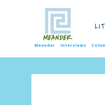
LI
Meander
Interviews
Colu