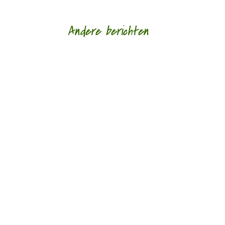
Andere berichten
Hoe een ziek lichaam zich verhoudt tot een zieke
wereld door Eric van Loo - - (*Red. Naar
aanleiding van het overlijden van Lieke
Marsman....