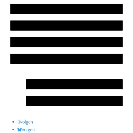
Werkwijze en medewerkers
Beleidsplan
Colofon
Privacyverklaring Stichting Literatuursite Meander
In memoriam Rob de Vos
Rob de Vos – prijs
Volgen
Volgen