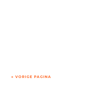
Niets is meer dan niets door Marc Bruynseraede
- - Dichten is denken. Of twijfelen aan datgene
wat je altijd gedacht hebt. In die zin is...
« VORIGE PAGINA