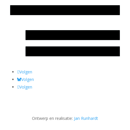
Privacyverklaring Stichting Literatuursite Meander
In memoriam Rob de Vos
Rob de Vos – prijs
Volgen
Volgen
Volgen
Ontwerp en realisatie:
Jan Runhardt