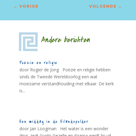
←
VORIGE
VOLGENDE
→
Andere berichten
Poëzie en religie
door Rogier de Jong Poëzie en religie hebben
sinds de Tweede Wereldoorlog een wat
moeizame verstandhouding met elkaar. De kerk
is...
Een middag in de Eilandspolder
door Jan Loogman Het water is een wonder
ding, zegt Guido Gezelle en daarna weidt hij uit