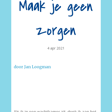
Maak je geen
zorgen
4 apr 2021
door Jan Loogman
–
Als ik in een wachtkamer zit, denk ik aan het