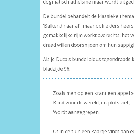
dogmatisch atheïsme maar wordt uitgedr
De bundel behandelt de klassieke thema’s
‘Balkend naar af’, maar ook elders heers
gemakkelijke rijm werkt averechts: het w
draad willen doorsnijden om hun sappigh
Als je Ducals bundel aldus tegendraads l
bladzijde 96:
Zoals men op een krant een appel sc
Blind voor de wereld, en plots ziet,
Wordt aangegrepen.
–
Of in de tuin een kaartje vindt aan e