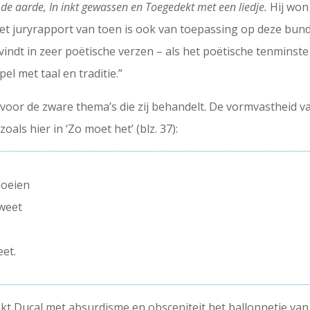
 de aarde, In inkt gewassen en Toegedekt met een liedje.
Hij won
Het juryrapport van toen is ook van toepassing op deze bunde
vindt in zeer poëtische verzen – als het poëtische tenminst
el met taal en traditie.”
voor de zware thema’s die zij behandelt. De vormvastheid va
als hier in ‘Zo moet het’ (blz. 37):
loeien
zweet
eet.
kt Ducal met absurdisme en obsceniteit het ballonnetje van d