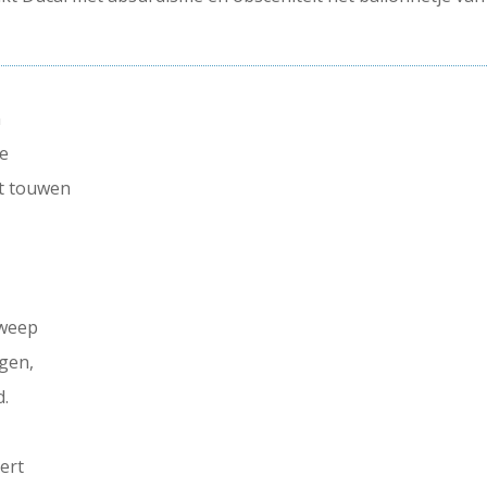
n
ee
t touwen
zweep
gen,
d.
ert