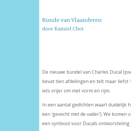
Ronde van Vlaanderen
door Kamiel Choi
–
–
De nieuwe bundel van Charles Ducal (ps
bevat tien afdelingen en telt maar lief
iets vrijer om met vorm en rijm.
In een aantal gedichten waart duidelijk 
een ‘gevecht met de vader’). We komen va
een symbool voor Ducals ontworsteling a