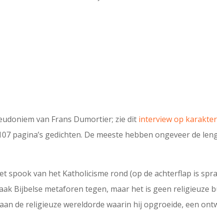
eudoniem van Frans Dumortier; zie dit
interview op karakter
st 107 pagina’s gedichten. De meeste hebben ongeveer de len
het spook van het Katholicisme rond (op de achterflap is sp
ak Bijbelse metaforen tegen, maar het is geen religieuze bu
an de religieuze wereldorde waarin hij opgroeide, een ontwo