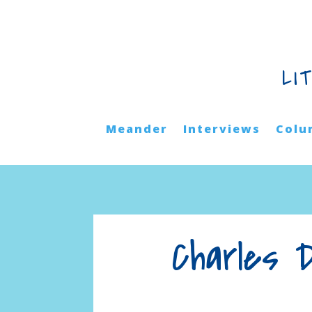
LI
Meander
Interviews
Colu
Charles 