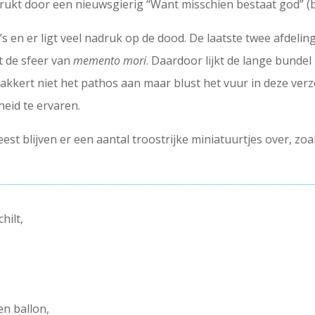
ukt door een nieuwsgierig “Want misschien bestaat god” (bl
 en er ligt veel nadruk op de dood. De laatste twee afdeling
t de sfeer van
memento mori
. Daardoor lijkt de lange bundel 
akkert niet het pathos aan maar blust het vuur in deze verz
eid te ervaren.
eest blijven er een aantal troostrijke miniatuurtjes over, zo
hilt,
en ballon,