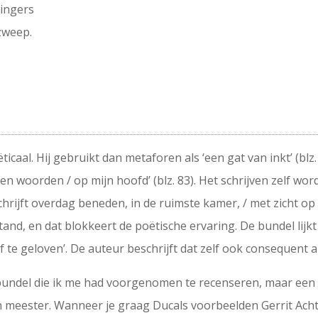
vingers
zweep.
caal. Hij gebruikt dan metaforen als ‘een gat van inkt’ (blz.
 woorden / op mijn hoofd’ (blz. 83). Het schrijven zelf wor
j schrijft overdag beneden, in de ruimste kamer, / met zicht op
 afstand, en dat blokkeert de poëtische ervaring. De bundel li
f te geloven’. De auteur beschrijft dat zelf ook consequent als 
 bundel die ik me had voorgenomen te recenseren, maar een 
 meester. Wanneer je graag Ducals voorbeelden Gerrit Achte