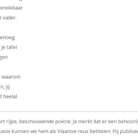
bereikbaar
e vader.
 genoeg
je tafel
ggen
ok waarom
, jij
 heelal.
ort rijpe, beschouwende poëzie. Je merkt dat er een behoorl
asie kunnen we hem als Vlaamse reus betitelen. Hij public