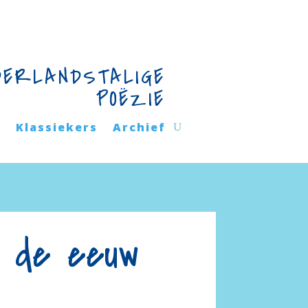
DERLANDSTALIGE
POËZIE
n
Klassiekers
Archief
n de eeuw