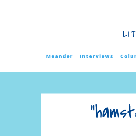
LI
Meander
Interviews
Colu
“hamst