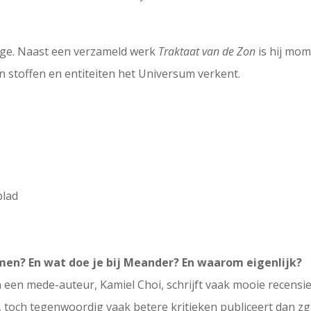
 sage. Naast een verzameld werk
Traktaat van de Zon
is hij mom
n stoffen en entiteiten het Universum verkent.
blad
men? En wat doe je bij Meander? En waarom eigenlijk?
n een mede-auteur, Kamiel Choi, schrijft vaak mooie recens
 toch tegenwoordig vaak betere kritieken publiceert dan zg