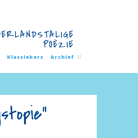
DERLANDSTALIGE
POËZIE
n
Klassiekers
Archief
stopie”