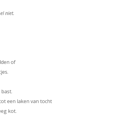
l niet.
lden of
jes.
 bast.
tot een laken van tocht
eeg kot.