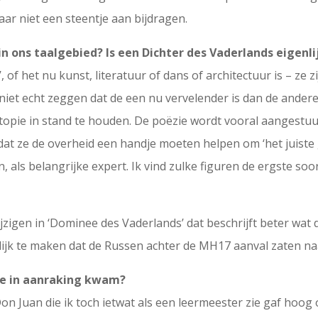
aar niet een steentje aan bijdragen.
in ons taalgebied? Is een Dichter des Vaderlands eigenli
’, of het nu kunst, literatuur of dans of architectuur is – ze
niet echt zeggen dat de een nu vervelender is dan de andere
stopie in stand te houden. De poëzie wordt vooral aangestu
at ze de overheid een handje moeten helpen om ‘het juiste g
n, als belangrijke expert. Ik vind zulke figuren de ergste s
wijzigen in ‘Dominee des Vaderlands’ dat beschrijft beter wat 
ijk te maken dat de Russen achter de MH17 aanval zaten na
zie in aanraking kwam?
Don Juan die ik toch ietwat als een leermeester zie gaf hoo