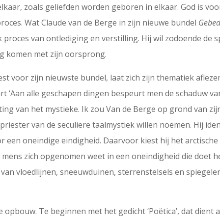
kaar, zoals geliefden worden geboren in elkaar. God is voo
roces. Wat Claude van de Berge in zijn nieuwe bundel
Gebed 
 proces van ontlediging en verstilling. Hij wil zodoende de
ing komen met zijn oorsprong.
t voor zijn nieuwste bundel, laat zich zijn thematiek aflezen
art ‘Aan alle geschapen dingen bespeurt men de schaduw van 
chting van het mystieke. Ik zou Van de Berge op grond van z
iester van de seculiere taalmystiek willen noemen. Hij ident
r een oneindige eindigheid. Daarvoor kiest hij het arctische 
en mens zich opgenomen weet in een oneindigheid die doet h
an vloedlijnen, sneeuwduinen, sterrenstelsels en spiegele
pbouw. Te beginnen met het gedicht ‘Poëtica’, dat dient al