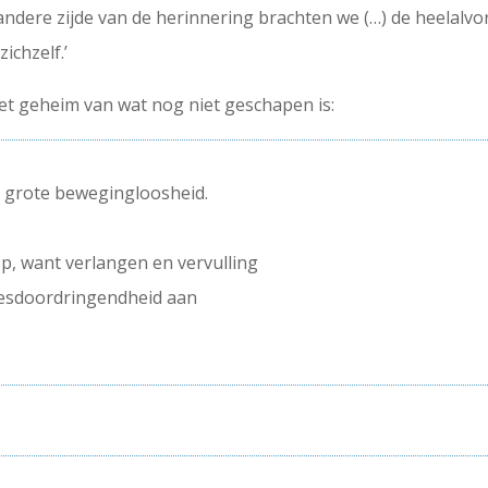
 andere zijde van de herinnering brachten we (…) de heelal
zichzelf.’
het geheim van wat nog niet geschapen is:
e grote bewegingloosheid.
p, want verlangen en vervulling
lesdoordringendheid aan