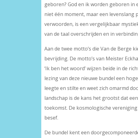
geboren? God en ik worden geboren in el
niet één moment, maar een levenslang p
verwoorden, is een vergelijkbaar mystiek
van de taal overschrijden en in verbind
Aan de twee motto’s die Van de Berge kies
bevrijding. De motto’s van Meister Eckh
‘Ik ben het woord’ wijzen beide in de ri
lezing van deze nieuwe bundel een hogepr
leegte en stilte en weet zich omarmd doo
landschap is de kans het grootst dat e
toekomst. De kosmologische vereniging v
besef.
De bundel kent een doorgecomponeerde o