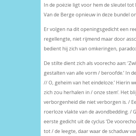
In de poëzie ligt voor hem de sleutel tot
Van de Berge opnieuw in deze bundel o
Er volgen na dit openingsgedicht een ree
regellengte, niet rijmend maar door asso
bedient hij zich van omkeringen, parado
De stilte dient zich als voorecho aan: ‘Z
gestalten van alle vorm / beroofde.’ In d
// O, geheim van het eindeloze.’ Hierin wee
zich zou herhalen in / onze stem’. Het bli
verborgenheid die niet verborgen is. / E
roerloze vlakte van de avondbedding. / G
eerste gedicht uit de cyclus ‘De voorecho
tot / de leegte, daar waar de schaduw va