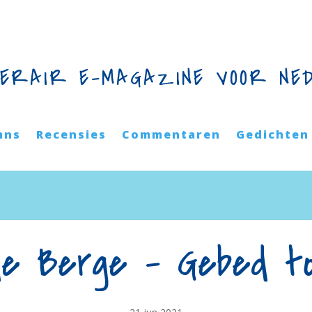
TERAIR E-MAGAZINE VOOR NE
mns
Recensies
Commentaren
Gedichten
de Berge – Gebed t