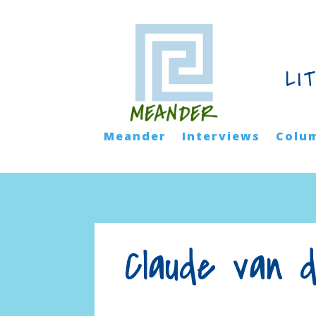
LI
Meander
Interviews
Colu
Claude van 