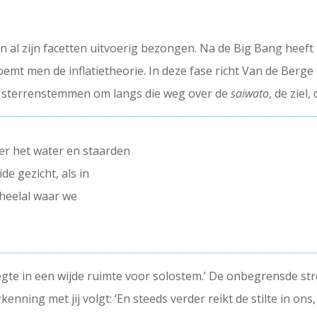
in al zijn facetten uitvoerig bezongen. Na de Big Bang heef
emt men de inflatietheorie. In deze fase richt Van de Berge 
de sterrenstemmen om langs die weg over de
saiwato
, de ziel
r het water en staarden
de gezicht, als in
heelal waar we
eegte in een wijde ruimte voor solostem.’ De onbegrensde s
nning met jij volgt: ‘En steeds verder reikt de stilte in ons,