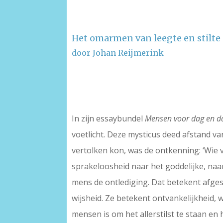
Het omarmen van leegte en stilte
door Johan Reijmerink
–
–
In zijn essaybundel
Mensen voor dag en 
voetlicht. Deze mysticus deed afstand v
vertolken kon, was de ontkenning: ‘Wie 
sprakeloosheid naar het goddelijke, na
mens de ontlediging. Dat betekent afgesc
wijsheid. Ze betekent ontvankelijkheid, 
mensen is om het allerstilst te staan en 