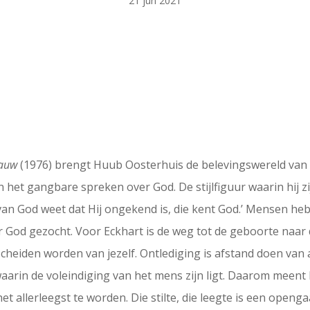
21 jun 2021
dauw
(1976) brengt Huub Oosterhuis de belevingswereld van M
an het gangbare spreken over God. De stijlfiguur waarin hij
van God weet dat Hij ongekend is, die kent God.’ Mensen he
ar God gezocht. Voor Eckhart is de weg tot de geboorte naa
heiden worden van jezelf. Ontlediging is afstand doen van a
waarin de voleindiging van het mens zijn ligt. Daarom meent 
het allerleegst te worden. Die stilte, die leegte is een open