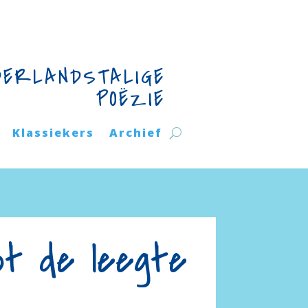
DERLANDSTALIGE
POËZIE
Klassiekers
Archief
ot de leegte