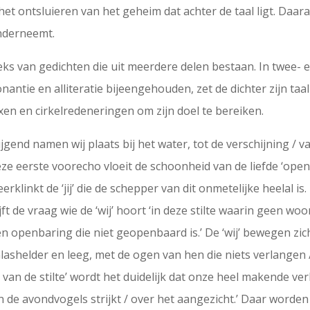
 het ontsluieren van het geheim dat achter de taal ligt. Daa
nderneemt.
ks van gedichten die uit meerdere delen bestaan. In twee- e
nantie en alliteratie bijeengehouden, zet de dichter zijn taa
xen en cirkelredeneringen om zijn doel te bereiken.
wijgend namen wij plaats bij het water, tot de verschijning /
eze eerste voorecho vloeit de schoonheid van de liefde ‘open
rklinkt de ‘jij’ die de schepper van dit onmetelijke heelal is. 
jft de vraag wie de ‘wij’ hoort ‘in deze stilte waarin geen wo
en openbaring die niet geopenbaard is.’ De ‘wij’ bewegen zic
lashelder en leeg, met de ogen van hen die niets verlangen /
 van de stilte’ wordt het duidelijk dat onze heel makende ver
n de avondvogels strijkt / over het aangezicht.’ Daar worde