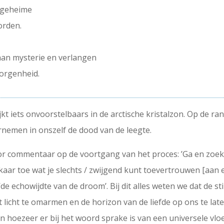
e geheime
orden.
 aan mysterie en verlangen
borgenheid.
jkt iets onvoorstelbaars in de arctische kristalzon. Op de ra
ernemen in onszelf de dood van de leegte.
oor commentaar op de voortgang van het proces: ’Ga en zoek
kaar toe wat je slechts / zwijgend kunt toevertrouwen [aan 
‘de echowijdte van de droom’. Bij dit alles weten we dat de st
t licht te omarmen en de horizon van de liefde op ons te late
en hoezeer er bij het woord sprake is van een universele vloe