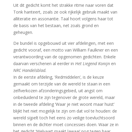
Uit dit gedicht komt het strakke ritme naar voren dat
Tonk hanteert, zoals ze ook rijkelijk gebruik maakt van
alliteratie en assonantie. Taal hoort volgens haar tot
de basis van het bestaan, net zoals grond en
geheugen.
De bundel is opgebouwd uit vier afdelingen, met een
gedicht vooraf, een motto van William Faulkner en een
verantwoording van de opgenomen gedichten. Enkele
daarvan verschenen al eerder in
Het Liegend Konijn
en
NRC Handelsblad.
In de eerste afdeling, ‘Redmiddelen’, is de keuze
gemaakt om terzijde van de wereld te staan in een
zelfverkozen afzonderingsgebied, uit angst om
onbeduidend te zijn tegenover de grote wereld, maar
in de tweede afdeling ‘Waar je niet woont maar huist’
blijkt het niet mogelijk te zijn om dat vol te houden: de
wereld sijpelt toch het eens zo veilige toevluchtsoord
binnen en de dichter moet concessies doen. Waar ze in
het gedicht ‘Welvaart maakt lawaai’ nog tegen haar