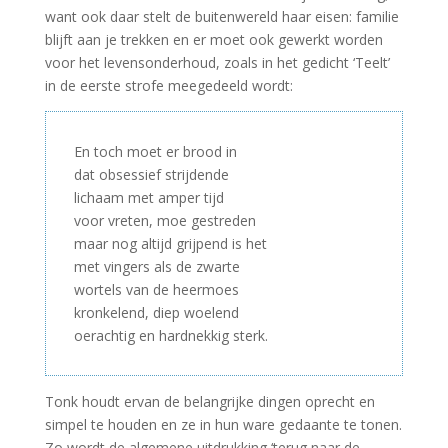
want ook daar stelt de buitenwereld haar eisen: familie
blijft aan je trekken en er moet ook gewerkt worden
voor het levensonderhoud, zoals in het gedicht ‘Teelt’
in de eerste strofe meegedeeld wordt:
En toch moet er brood in
dat obsessief strijdende
lichaam met amper tijd
voor vreten, moe gestreden
maar nog altijd grijpend is het
met vingers als de zwarte
wortels van de heermoes
kronkelend, diep woelend
oerachtig en hardnekkig sterk.
Tonk houdt ervan de belangrijke dingen oprecht en
simpel te houden en ze in hun ware gedaante te tonen.
Zo wordt de algemene uitdrukking ‘terug naar de