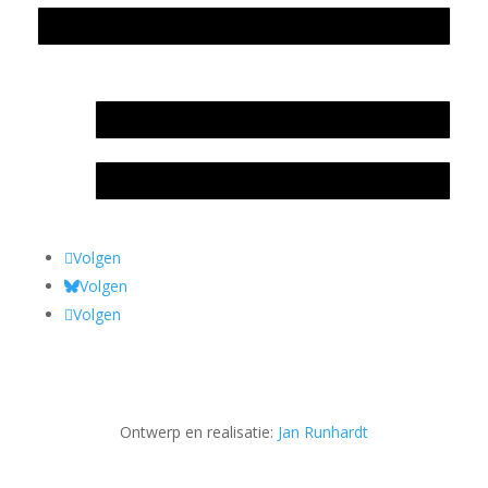
Privacyverklaring Stichting Literatuursite Meander
In memoriam Rob de Vos
Rob de Vos – prijs
Volgen
Volgen
Volgen
Ontwerp en realisatie:
Jan Runhardt