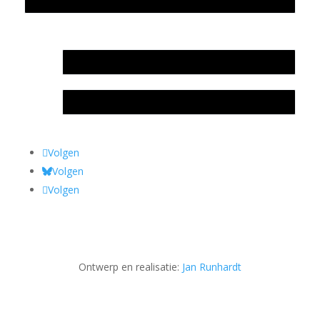
Privacyverklaring Stichting Literatuursite Meander
In memoriam Rob de Vos
Rob de Vos – prijs
Volgen
Volgen
Volgen
Ontwerp en realisatie:
Jan Runhardt