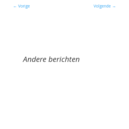
←
Vorige
Volgende
→
Andere berichten
Hoe een ziek lichaam zich verhoudt tot een zieke
wereld door Eric van Loo - - (*Red. Naar
aanleiding van het overlijden van Lieke
Marsman....