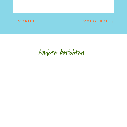
←
VORIGE
VOLGENDE
→
Andere berichten
door Wim van Til Vandaag het vierde deel van
een nieuwe serie van Wim van Til, Herman
Cornel, Escapade 1942 Eén van de vele kleine...