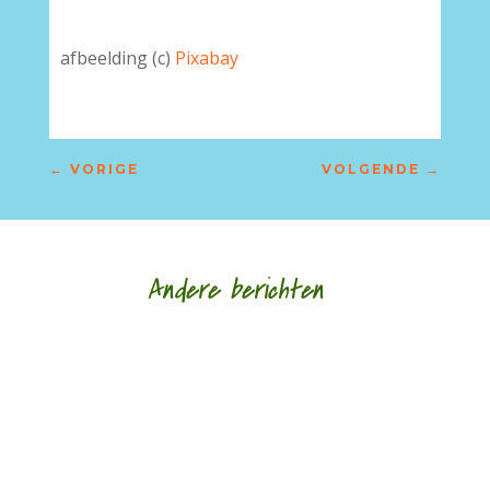
afbeelding (c)
Pixabay
←
VORIGE
VOLGENDE
→
Andere berichten
door Rogier de Jong Poëzie en religie hebben
sinds de Tweede Wereldoorlog een wat
moeizame verstandhouding met elkaar. De kerk
is...