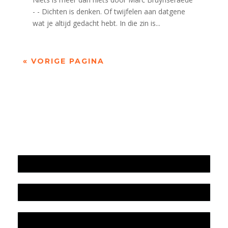
- - Dichten is denken. Of twijfelen aan datgene
wat je altijd gedacht hebt. In die zin is...
« VORIGE PAGINA
Jaarrekening 2025 en begroting 2026
Jaarverslag 2025
Jaarrekening 2024 en begroting 2025