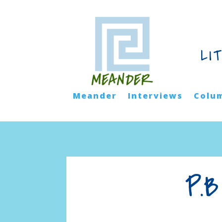
LI
Meander
Interviews
Colu
P.B