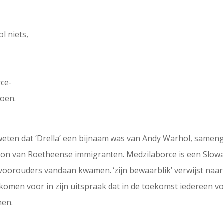
ol niets,
rce-
hoen.
weten dat ‘Drella’ een bijnaam was van Andy Warhol, samenges
on van Roetheense immigranten. Medzilaborce is een Slowa
voorouders vandaan kwamen. ‘zijn bewaarblik’ verwijst naar
’ komen voor in zijn uitspraak dat in de toekomst iedereen vo
nen.