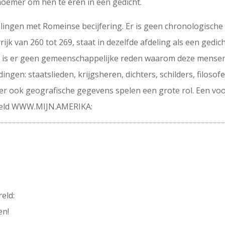
noemer om hen te eren in een gedicht.
delingen met Romeinse becijfering. Er is geen chronologisc
rijk van 260 tot 269, staat in dezelfde afdeling als een gedi
ok is er geen gemeenschappelijke reden waarom deze mense
ngen: staatslieden, krijgsheren, dichters, schilders, filosofe
ker ook geografische gegevens spelen een grote rol. Een voo
etiteld WWW.MIJN.AMERIKA:
eld:
en!