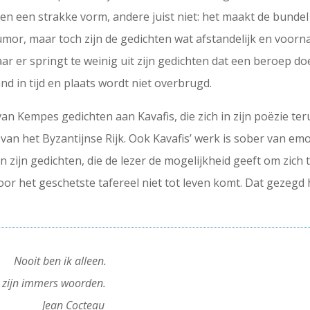
en een strakke vorm, andere juist niet: het maakt de bundel
or, maar toch zijn de gedichten wat afstandelijk en voorna
aar er springt te weinig uit zijn gedichten dat een beroep d
d in tijd en plaats wordt niet overbrugd.
n van Kempes gedichten aan Kavafis, die zich in zijn poëzie t
 van het Byzantijnse Rijk. Ook Kavafis’ werk is sober van e
 zijn gedichten, die de lezer de mogelijkheid geeft om zich t
r het geschetste tafereel niet tot leven komt. Dat gezegd
 –
Nooit ben ik alleen.
r zijn immers woorden.
—— —
Jean Cocteau