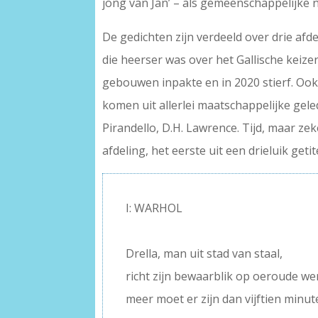
jong van Jan’ – als gemeenschappelijke 
De gedichten zijn verdeeld over drie af
die heerser was over het Gallische keizer
gebouwen inpakte en in 2020 stierf. O
komen uit allerlei maatschappelijke geledi
Pirandello, D.H. Lawrence. Tijd, maar ze
afdeling, het eerste uit een drieluik g
I: WARHOL
–
Drella, man uit stad van staal,
richt zijn bewaarblik op oeroude wer
meer moet er zijn dan vijftien minut