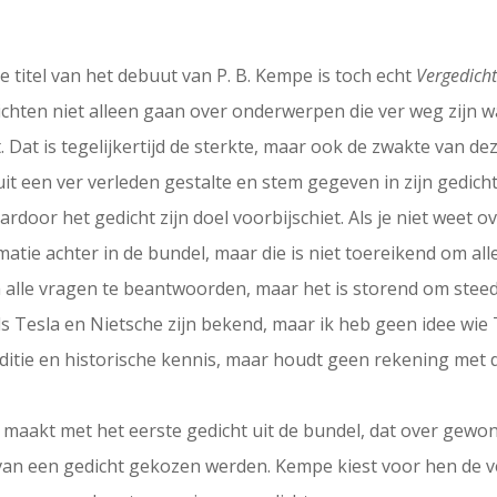
e titel van het debuut van P. B. Kempe is toch echt
Vergedich
chten niet alleen gaan over onderwerpen die ver weg zijn w
at. Dat is tegelijkertijd de sterkte, maar ook de zwakte van 
t een ver verleden gestalte en stem gegeven in zijn gedich
or het gedicht zijn doel voorbijschiet. Als je niet weet ove
atie achter in de bundel, maar die is niet toereikend om a
 om alle vragen te beantwoorden, maar het is storend om ste
als Tesla en Nietsche zijn bekend, maar ik heb geen idee wi
uditie en historische kennis, maar houdt geen rekening met 
j maakt met het eerste gedicht uit de bundel, dat over gewo
an een gedicht gekozen werden. Kempe kiest voor hen de v