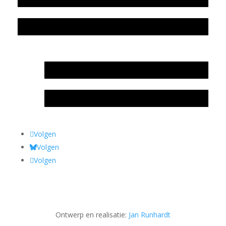
Privacyverklaring Stichting Literatuursite Meander
In memoriam Rob de Vos
Rob de Vos – prijs
Volgen
Volgen
Volgen
Ontwerp en realisatie:
Jan Runhardt