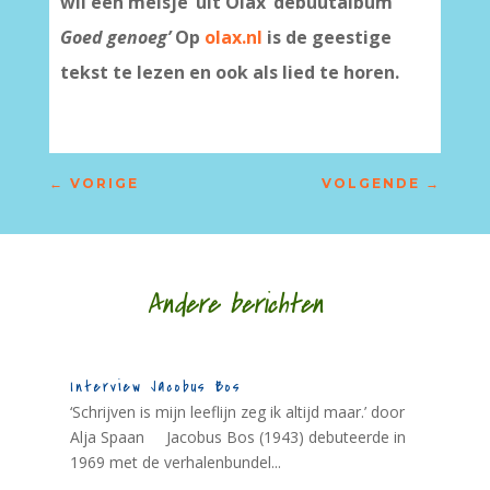
wil een meisje’ uit Olax’ debuutalbum
Goed genoeg’
Op
olax.nl
is de geestige
tekst te lezen en ook als lied te horen.
←
VORIGE
VOLGENDE
→
Andere berichten
Interview Jacobus Bos
‘Schrijven is mijn leeflijn zeg ik altijd maar.’ door
Alja Spaan Jacobus Bos (1943) debuteerde in
1969 met de verhalenbundel...