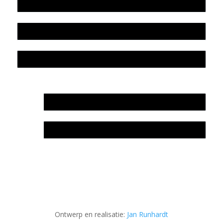
Beleidsplan
Colofon
Privacyverklaring Stichting Literatuursite Meander
In memoriam Rob de Vos
Rob de Vos – prijs
Ontwerp en realisatie:
Jan Runhardt