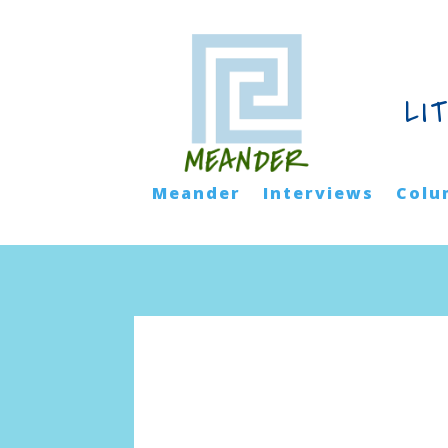
LI
Meander
Interviews
Colu