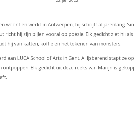
22 jan 2022
n woont en werkt in Antwerpen, hij schrijft al jarenlang. Sin
icht hij zijn pijlen vooral op poëzie. Elk gedicht ziet hij al
dt hij van katten, koffie en het tekenen van monsters.
rd aan LUCA School of Arts in Gent. Al ijsberend stapt ze op
 ontpoppen. Elk gedicht uit deze reeks van Marijn is gekop
eft.