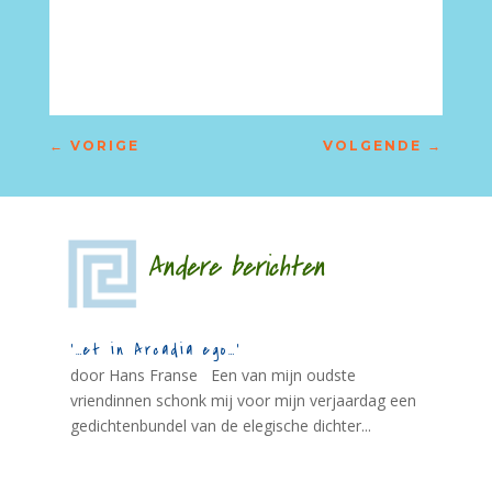
–
←
VORIGE
VOLGENDE
→
Andere berichten
‘…et in Arcadia ego…’
door Hans Franse Een van mijn oudste
vriendinnen schonk mij voor mijn verjaardag een
gedichtenbundel van de elegische dichter...