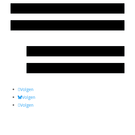
Colofon
Privacyverklaring Stichting Literatuursite Meander
In memoriam Rob de Vos
Rob de Vos – prijs
Volgen
Volgen
Volgen