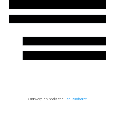
Colofon
Privacyverklaring Stichting Literatuursite Meander
In memoriam Rob de Vos
Rob de Vos – prijs
Ontwerp en realisatie:
Jan Runhardt