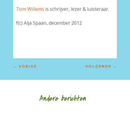
Tom Willems
is schrijver, lezer & luisteraar.
f(c) Alja Spaan, december 2012
←
VORIGE
VOLGENDE
→
Andere berichten
door Hans Franse Een van mijn oudste