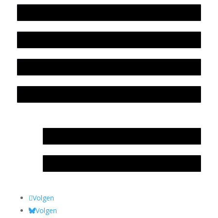
Werkwijze en medewerkers
Beleidsplan
Colofon
Privacyverklaring Stichting Literatuursite Meander
In memoriam Rob de Vos
Rob de Vos – prijs
Volgen
Volgen