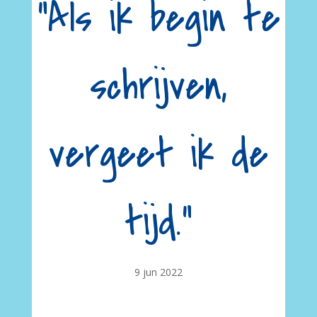
“Als ik begin te
schrijven,
vergeet ik de
tijd.”
9 jun 2022