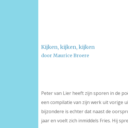
Kijken, kijken, kijken
door Maurice Broere
–
–
Peter van Lier heeft zijn sporen in de p
een compilatie van zijn werk uit vorige u
bijzondere is echter dat naast de oorspro
jaar en voelt zich inmiddels Fries. Hij sp