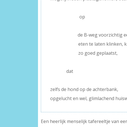
–
—— —- –
op
–
——— –
de B-weg voorzichtig 
———- –
eten te laten klinken, 
———- –
zo goed geplaatst,
–
———–
dat
–
zelfs de hond op de achterbank,
opgelucht en wel, glimlachend huiswa
Een heerlijk menselijk tafereeltje van e