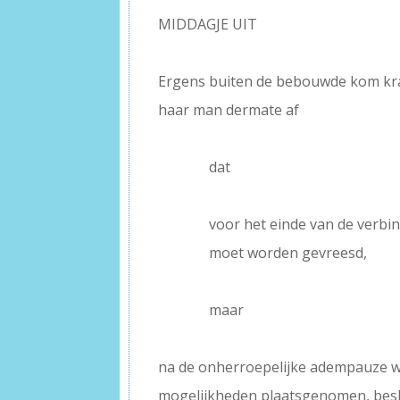
MIDDAGJE UIT
–
Ergens buiten de bebouwde kom kr
haar man dermate af
–
———–
dat
–
———–
voor het einde van de verbin
———–
moet worden gevreesd,
–
———–
maar
–
na de onherroepelijke adempauze w
mogelijkheden plaatsgenomen, besl