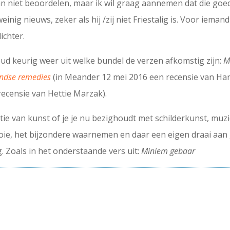
van niet beoordelen, maar ik wil graag aannemen dat die goed
inig nieuws, zeker als hij /zij niet Friestalig is. Voor ieman
ichter.
houd keurig weer uit welke bundel de verzen afkomstig zijn:
M
ndse remedies
(in Meander 12 mei 2016 een recensie van Ha
recensie van Hettie Marzak).
ie van kunst of je je nu bezighoudt met schilderkunst, muzie
ooie, het bijzondere waarnemen en daar een eigen draai aan ge
. Zoals in het onderstaande vers uit:
Miniem gebaar