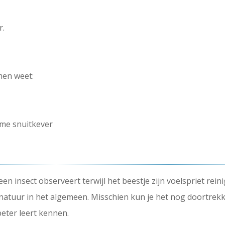
r.
men weet:
eme snuitkever
een insect observeert terwijl het beestje zijn voelspriet re
 natuur in het algemeen. Misschien kun je het nog doortre
beter leert kennen.