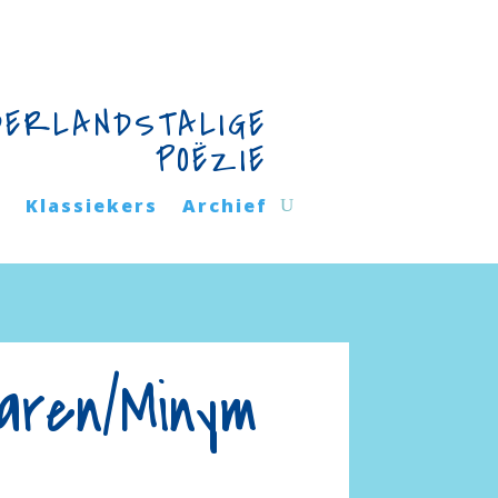
DERLANDSTALIGE
POËZIE
n
Klassiekers
Archief
aren/Minym