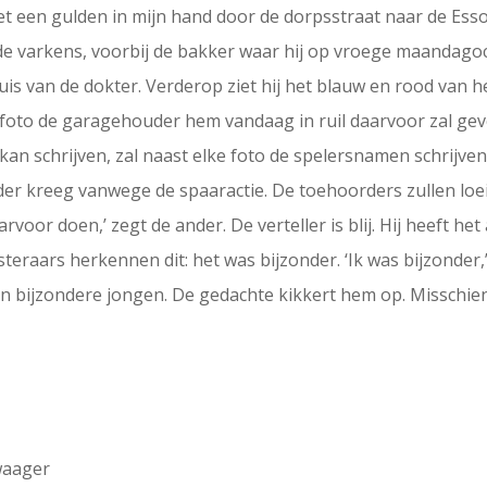
et een gulden in mijn hand door de dorpsstraat naar de Esso-g
de varkens, voorbij de bakker waar hij op vroege maandag
huis van de dokter. Verderop ziet hij het blauw en rood van h
talfoto de garagehouder hem vandaag in ruil daarvoor zal geve
an schrijven, zal naast elke foto de spelersnamen schrijven. Z
der kreeg vanwege de spaaractie. De toehoorders zullen loei
aarvoor doen,’ zegt de ander. De verteller is blij. Hij heeft h
isteraars herkennen dit: het was bijzonder. ‘Ik was bijzonder,
een bijzondere jongen. De gedachte kikkert hem op. Misschie
waager