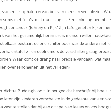
gezamenlijk ophalen ervan beleven mensen veel plezier. Waar
en soms met foto’s, met oude singles. Een enkeling neemt 
’ zegt een ander, ‘Johnny en Rijk.’ Zijn tafelgenoten kijken 
rk van het gezamenlijk herinneren: mensen willen nauwkeuri
t elkaar bestaan: de ene schillenboer was de andere niet,
erhalentafel willen deelnemers de verschillen graag precise
orden. Waar komt de drang naar precisie vandaan, wat maa
ellen over fenomenen uit het verleden?
n,
dichtte Buddingh’ ooit. In het gedicht beschrijft hij hoe z
sene later zijn kinderen verschalkte in de gedaante van een vo
 vast te stellen dat hij aan dit spel van leeuw en vos hoogu