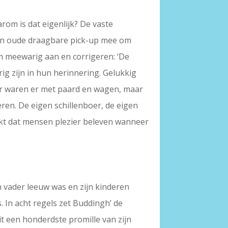
om is dat eigenlijk? De vaste
een oude draagbare pick-up mee om
hem meewarig aan en corrigeren: ‘De
g zijn in hun herinnering. Gelukkig
 er waren er met paard en wagen, maar
ren. De eigen schillenboer, de eigen
kt dat mensen plezier beleven wanneer
ijn vader leeuw was en zijn kinderen
s. In acht regels zet Buddingh’ de
it een honderdste promille van zijn