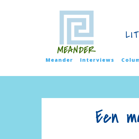
LI
Meander
Interviews
Colu
Een m