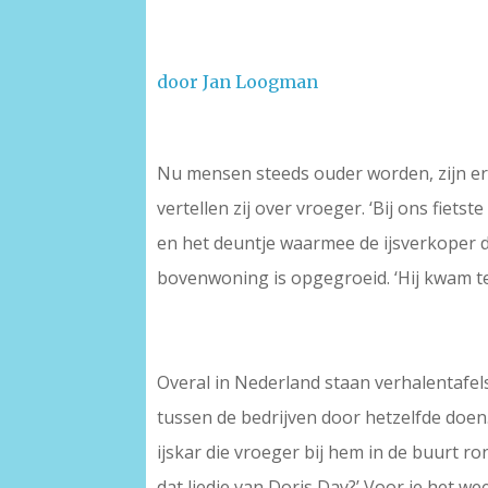
door Jan Loogman
Nu mensen steeds ouder worden, zijn e
vertellen zij over vroeger. ‘Bij ons fiets
en het deuntje waarmee de ijsverkoper d
bovenwoning is opgegroeid. ‘Hij kwam ter
Overal in Nederland staan verhalentafe
tussen de bedrijven door hetzelfde doen. 
ijskar die vroeger bij hem in de buurt ro
dat liedje van Doris Day?’ Voor je het wee