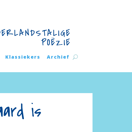
DERLANDSTALIGE
POËZIE
Klassiekers
Archief
ard is