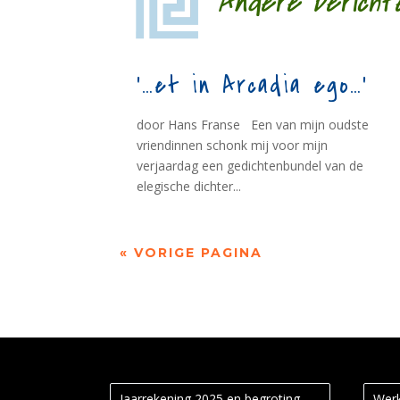
Andere bericht
‘…et in Arcadia ego…’
door Hans Franse Een van mijn oudste
vriendinnen schonk mij voor mijn
verjaardag een gedichtenbundel van de
elegische dichter...
« VORIGE PAGINA
Jaarrekening 2025 en begroting
Werk