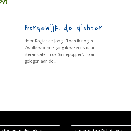
en
Bordewijk, de dichter
door Rogier de Jong Toen ik nog in
Zwolle woonde, ging ik weleens naar
literair café ‘In de Sinnepoppen’, fraai
gelegen aan de...
wijze en medewerkers
In memoriam Rob de Vos