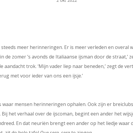
2 okt 2022
r steeds meer herinneringen. Er is meer verleden en over
te in de zomer ’s avonds de Italiaanse ijsman door de straat,’ z
e aandacht trok. ‘Mijn vader liep naar beneden,’ zegt de ve
ug met voor ieder van ons een ijsje.’
ls waar mensen herinneringen ophalen. Ook zijn er breiclu
Bij het verhaal over de ijscoman, begint een ander het wijsje
ndreed. En dat neuriën brengt een ander op het liedje waar da
t, zit de hele tafel
Que sera, sera
te zingen.