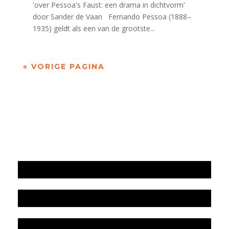
'over Pessoa's Faust: een drama in dichtvorm'
door Sander de Vaan Fernando Pessoa (1888–
1935) geldt als een van de grootste...
« VORIGE PAGINA
Jaarrekening 2025 en begroting 2026
Jaarverslag 2025
Jaarrekening 2024 en begroting 2025