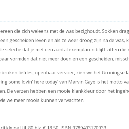
edereen die zich weleens met de was bezighoudt. Sokken dr
 een gescheiden leven en als ze weer droog zijn na de was, 
de selectie dat je met een aantal exemplaren blijft zitten d
paar vormden dat niet meer doen en een gescheiden, missch
broken liefdes, openbaar vervoer, zien we het Groningse l
ring some lovin’ here today’ van Marvin Gaye is het motto v
ken. De verzen hebben een mooie klankkleur door het ingeh
 wie we meer moois kunnen verwachten.
erij kleine Uil, 80 blz. € 18,50. ISBN 9789493170933