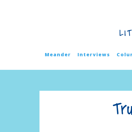
LI
Meander
Interviews
Colu
Tru