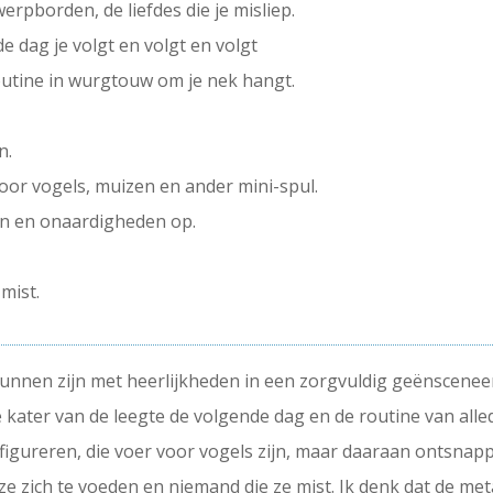
rpborden, de liefdes die je misliep.
e dag je volgt en volgt en volgt
utine in wurgtouw om je nek hangt.
n.
oor vogels, muizen en ander mini-spul.
en en onaardigheden op.
mist.
d kunnen zijn met heerlijkheden in een zorgvuldig geënscenee
de kater van de leegte de volgende dag en de routine van alle
igureren, die voer voor vogels zijn, maar daaraan ontsnap
ze zich te voeden en niemand die ze mist. Ik denk dat de meta