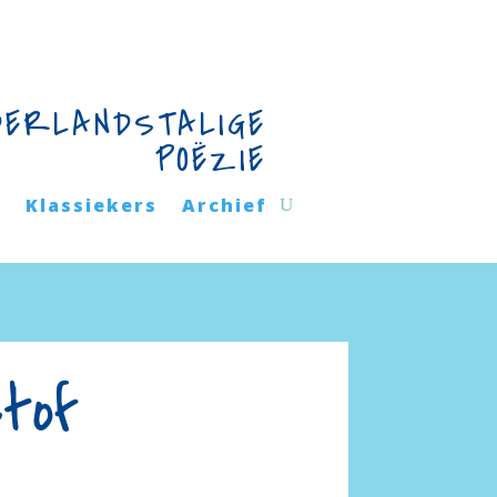
DERLANDSTALIGE
POËZIE
n
Klassiekers
Archief
stof