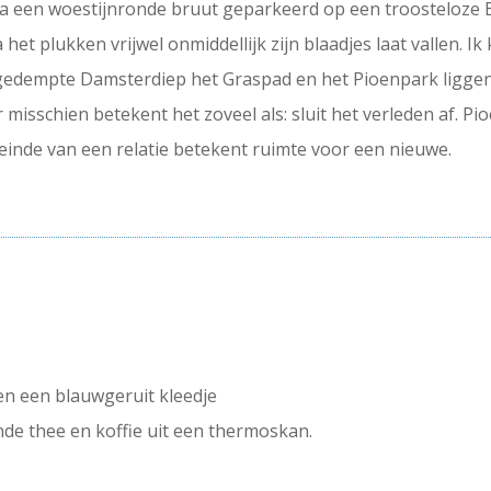
e na een woestijnronde bruut geparkeerd op een troosteloze 
het plukken vrijwel onmiddellijk zijn blaadjes laat vallen. Ik
t gedempte Damsterdiep het Graspad en het Pioenpark liggen,
r misschien betekent het zoveel als: sluit het verleden af. Pi
inde van een relatie betekent ruimte voor een nieuwe.
n een blauwgeruit kleedje
nde thee en koffie uit een thermoskan.