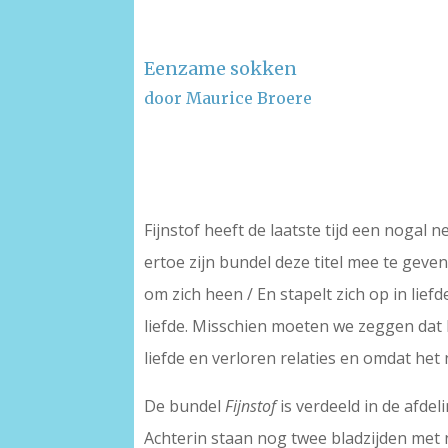
Eenzame sokken
door Maurice Broere
–
–
Fijnstof heeft de laatste tijd een nogal
ertoe zijn bundel deze titel mee te geven?
om zich heen / En stapelt zich op in lief
liefde. Misschien moeten we zeggen dat h
liefde en verloren relaties en omdat het
De bundel
Fijnstof
is verdeeld in de afdel
Achterin staan nog twee bladzijden met n