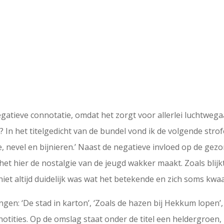
 negatieve connotatie, omdat het zorgt voor allerlei luchtweg
 In het titelgedicht van de bundel vond ik de volgende strofe: 
de, nevel en bijnieren.’ Naast de negatieve invloed op de gez
et hier de nostalgie van de jeugd wakker maakt. Zoals blijkt
 niet altijd duidelijk was wat het betekende en zich soms kwa
ingen: ‘De stad in karton’, ‘Zoals de hazen bij Hekkum lopen’, 
otities. Op de omslag staat onder de titel een heldergroen,