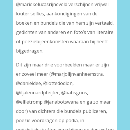
@mariekelucasrijneveld verschijnen vrijwel
louter selfies, aankondigingen van de
boeken en bundels die van hem zijn vertaald,
gedichten van anderen en foto’s van literaire
of poëziebijeenkomsten waaraan hij heeft
bijgedragen.
Dit zijn maar drie voorbeelden maar er zijn
er zoveel meer (@marjolijnvanheemstra,
@danieldee, @lottedodion,
@iljaleonardpfeijfer, @babsgons,
@elfietromp @janabotswana en ga zo maar
door) van dichters die bundels publiceren,
poëzie voordragen op podia, in
poëzietijdschriften verschijnen en dus wel op