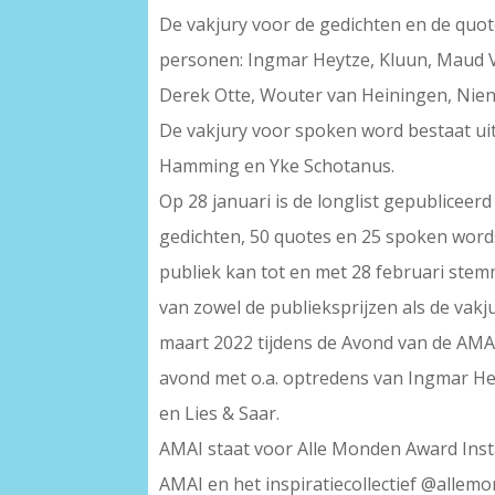
De vakjury voor de gedichten en de quot
personen: Ingmar Heytze, Kluun, Maud V
Derek Otte, Wouter van Heiningen, Nien
De vakjury voor spoken word bestaat uit
Hamming en Yke Schotanus.
Op 28 januari is de longlist gepubliceer
gedichten, 50 quotes en 25 spoken words
publiek kan tot en met 28 februari stem
van zowel de publieksprijzen als de va
maart 2022 tijdens de Avond van de AMAI
avond met o.a. optredens van Ingmar H
en Lies & Saar.
AMAI staat voor Alle Monden Award Instag
AMAI en het inspiratiecollectief @allemo