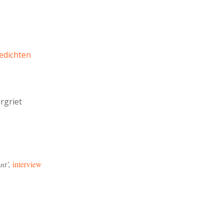
edichten
rgriet
ant’,
interview