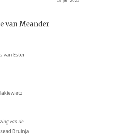
29 jan 2023
te van Meander
es
van Ester
lakiewietz
zing van de
sead Bruinja