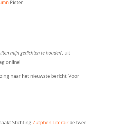
lumn
Pieter
iten mijn gedichten te houden
’, uit
ag online!
ijzing naar het nieuwste bericht. Voor
maakt Stichting
Zutphen Literair
de twee