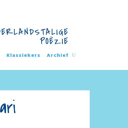
DERLANDSTALIGE
POËZIE
n
Klassiekers
Archief
ari