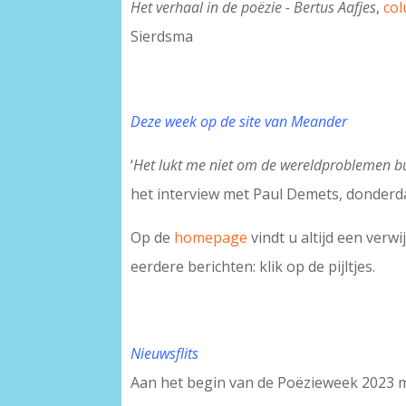
Het verhaal in de poëzie - Bertus Aafjes
,
co
Sierdsma
Deze week op de site van Meander
‘
Het lukt me niet om de wereldproblemen bu
het interview met Paul Demets, donderd
Op de
homepage
vindt u altijd een verw
eerdere berichten: klik op de pijltjes.
Nieuwsflits
Aan het begin van de Poëzieweek 2023 