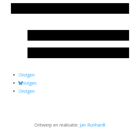
Privacyverklaring Stichting Literatuursite Meander
In memoriam Rob de Vos
Rob de Vos – prijs
Volgen
Volgen
Volgen
Ontwerp en realisatie:
Jan Runhardt