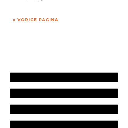
« VORIGE PAGINA
Jaarrekening 2025 en begroting 2026
Jaarverslag 2025
Jaarrekening 2024 en begroting 2025
Jaarverslag 2024