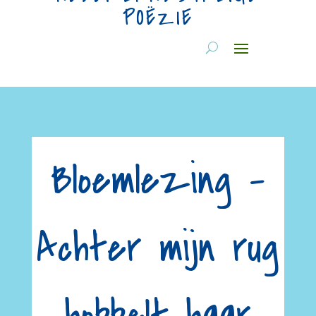
POËZIE
Bloemlezing –
Achter mijn rug