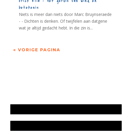
Erick Kila – Het geruis van wind en
betekenis
Niets is meer dan niets door Marc Bruynseraede
- - Dichten is denken. Of twijfelen aan datgene
wat je altijd gedacht hebt. In die zin is...
« VORIGE PAGINA
Jaarrekening 2025 en begroting 2026
Jaarverslag 2025