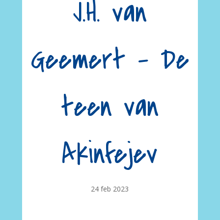
J.H. van
Geemert – De
teen van
Akinfejev
24 feb 2023