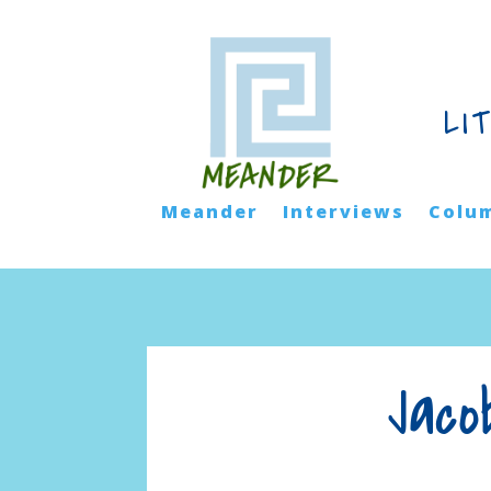
LI
Meander
Interviews
Colu
Jaco