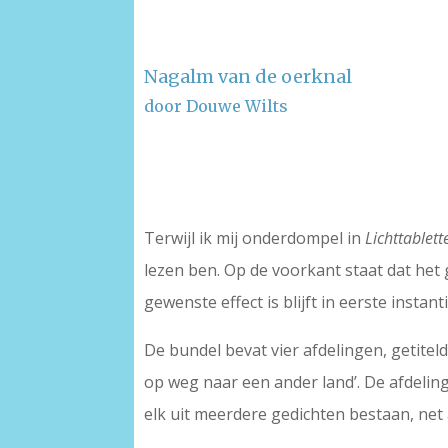
Nagalm van de oerknal
door Douwe Wilts
–
–
Terwijl ik mij onderdompel in
Lichttablett
lezen ben. Op de voorkant staat dat het
gewenste effect is blijft in eerste instant
De bundel bevat vier afdelingen, getiteld:
op weg naar een ander land’. De afdeling
elk uit meerdere gedichten bestaan, net a