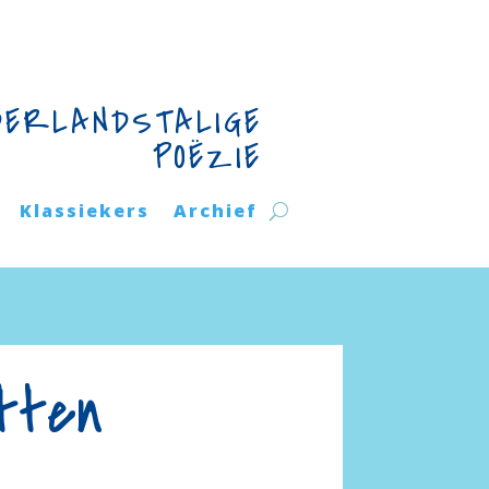
DERLANDSTALIGE
POËZIE
Klassiekers
Archief
etten