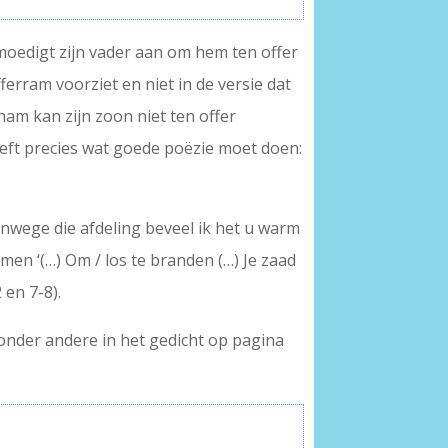
j moedigt zijn vader aan om hem ten offer
erram voorziet en niet in de versie dat
ham kan zijn zoon niet ten offer
treft precies wat goede poëzie moet doen:
vanwege die afdeling beveel ik het u warm
nemen ‘(…) Om / los te branden (…) Je zaad
 en 7-8).
 onder andere in het gedicht op pagina