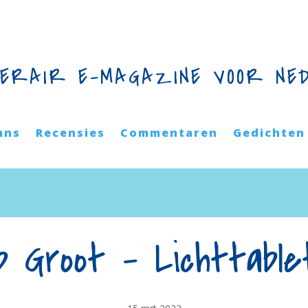
TERAIR E-MAGAZINE VOOR NE
mns
Recensies
Commentaren
Gedichten
b Groot – Lichttabl