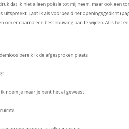
indruk dat ik niet alleen poëzie tot mij neem, maar ook een ton
aus uitspreekt. Laat ik als voorbeeld het openingsgedicht (pag
eren om er daarna een beschouwing aan te wijden. Al is het é
ademloos bereik ik de afgesproken plaats
gt
 ik noem je maar je bent het al geweest
 ruimte
 samen een grotere, uit elkaar gespat