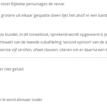
 stoet Bijbelse personages de revue.
 grotere uit elkaar gespatte steen lijkt het alsof er een band
ze bundel, in dit toneelstuk, sprekend wordt opgevoerd is J
itmaakt van de tweede subafdeling ‘second opinion’ van de af
 eerste vijf strofen, ofwel clausen, citeren om er daarna ee
er niet gelukt
en ik word alsmaar ouder