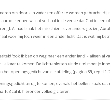
formeren om door zijn vader ten offer te worden gebracht. Hi
aarom kennen wij dat verhaal in de versie dat God in een off
engt. Al had Isaak het misschien liever anders gezien; Abra
haal voor mij toch weer in een ander licht. Dat is wat mij be
getiteld ‘ook ik ben op weg naar een ander land’ – alleen al 
bij elkaar te komen. De lichttabletten uit de titel moet je in
 in het openingsgedicht van die afdeling (pagina 89, regel 1-2
peningsgedicht terug te komen, evenals het bellen, zoals dat
 108 zal ik hieronder volledig citeren: