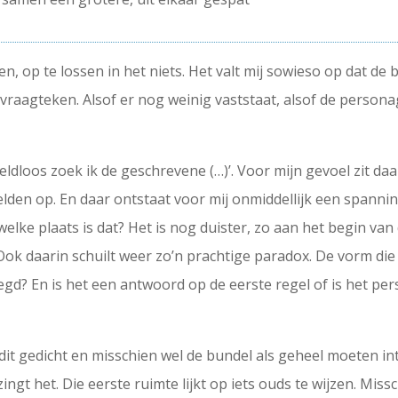
n, op te lossen in het niets. Het valt mij sowieso op dat de
n vraagteken. Alsof er nog weinig vaststaat, alsof de pers
ldloos zoek ik de geschrevene (…)’. Voor mijn gevoel zit daa
lden op. En daar ontstaat voor mij onmiddellijk een spannin
elke plaats is dat? Het is nog duister, zo aan het begin van
Ook daarin schuilt weer zo’n prachtige paradox. De vorm die 
egd? En is het een antwoord op de eerste regel of is het pe
it gedicht en misschien wel de bundel als geheel moeten int
ingt het. Die eerste ruimte lijkt op iets ouds te wijzen. Miss