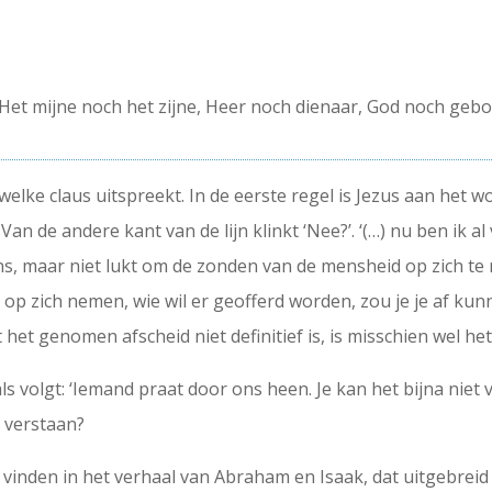
 Het mijne noch het zijne, Heer noch dienaar, God noch gebod
 welke claus uitspreekt. In de eerste regel is Jezus aan het w
. Van de andere kant van de lijn klinkt ‘Nee?’. ‘(…) nu ben ik 
ns, maar niet lukt om de zonden van de mensheid op zich te 
p zich nemen, wie wil er geofferd worden, zou je je af kun
 het genomen afscheid niet definitief is, is misschien wel h
ls volgt: ‘Iemand praat door ons heen. Je kan het bijna niet v
 verstaan?
 vinden in het verhaal van Abraham en Isaak, dat uitgebreid