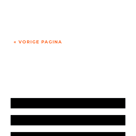
door Jan Loogman Kort geleden kwam de
Gezondheidsraad met een nieuw advies over
alcoholgebruik. Zelfs één glas per dag is al te...
« VORIGE PAGINA
Jaarrekening 2025 en begroting 2026
Jaarverslag 2025