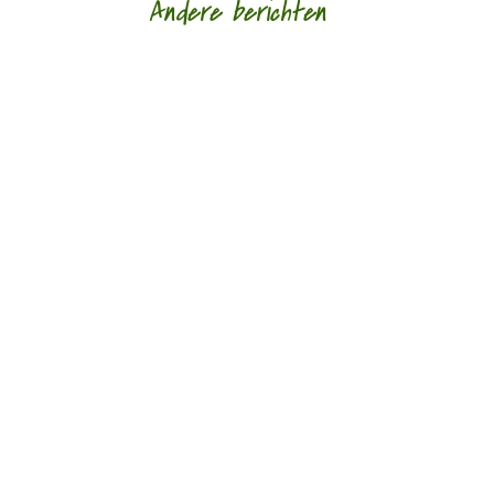
Andere berichten
door Hans Franse Een van mijn oudste
vriendinnen schonk mij voor mijn verjaardag een
gedichtenbundel van de elegische dichter...
door Rogier de Jong Toen ik nog in Zwolle
woonde, ging ik weleens naar literair café ‘In de
Sinnepoppen’, fraai gelegen aan de...