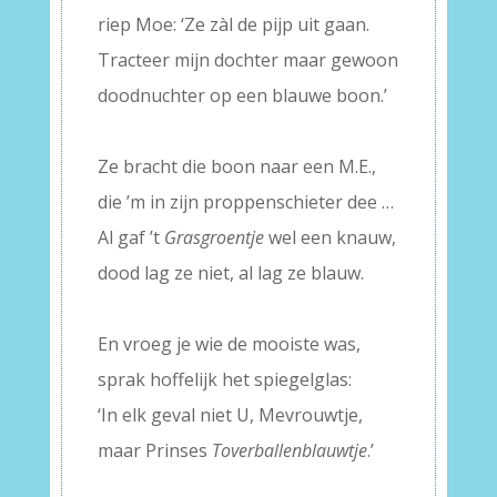
riep Moe: ‘Ze zàl de pijp uit gaan.
Tracteer mijn dochter maar gewoon
doodnuchter op een blauwe boon.’
–
Ze bracht die boon naar een M.E.,
die ’m in zijn proppenschieter dee …
Al gaf ’t
Grasgroentje
wel een knauw,
dood lag ze niet, al lag ze blauw.
–
En vroeg je wie de mooiste was,
sprak hoffelijk het spiegelglas:
‘In elk geval niet U, Mevrouwtje,
maar Prinses
Toverballenblauwtje
.’
–