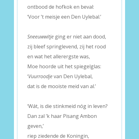
ontbood de hofkok en beval:
‘Voor ’t meisje een Den Uylebal.’
–
Sneeuwwitje
ging er niet aan dood,
zij bleef springlevend, zij het rood
en wat het allerergste was,
Moe hoorde uit het spiegelglas:
‘
Vuurroodje
van Den Uylebal,
dat is de mooiste meid van al.’
–
‘Wát, is die stinkmeid nóg in leven?
Dan zal ’k haar Pisang Ambon
geven,’
riep ziedende de Koningin,