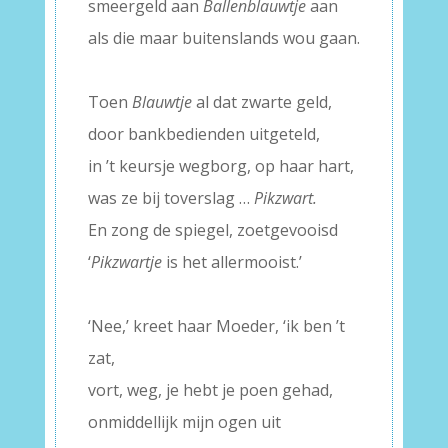
smeergeld aan
Ballenblauwtje
aan
als die maar buitenslands wou gaan.
–
Toen
Blauwtje
al dat zwarte geld,
door bankbedienden uitgeteld,
in ’t keursje wegborg, op haar hart,
was ze bij toverslag …
Pikzwart.
En zong de spiegel, zoetgevooisd
‘
Pikzwartje
is het allermooist.’
–
‘Nee,’ kreet haar Moeder, ‘ik ben ’t
zat,
vort, weg, je hebt je poen gehad,
onmiddellijk mijn ogen uit