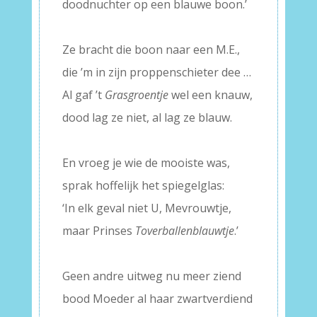
doodnuchter op een blauwe boon.’
–
Ze bracht die boon naar een M.E.,
die ’m in zijn proppenschieter dee …
Al gaf ’t
Grasgroentje
wel een knauw,
dood lag ze niet, al lag ze blauw.
–
En vroeg je wie de mooiste was,
sprak hoffelijk het spiegelglas:
‘In elk geval niet U, Mevrouwtje,
maar Prinses
Toverballenblauwtje
.’
–
Geen andre uitweg nu meer ziend
bood Moeder al haar zwartverdiend